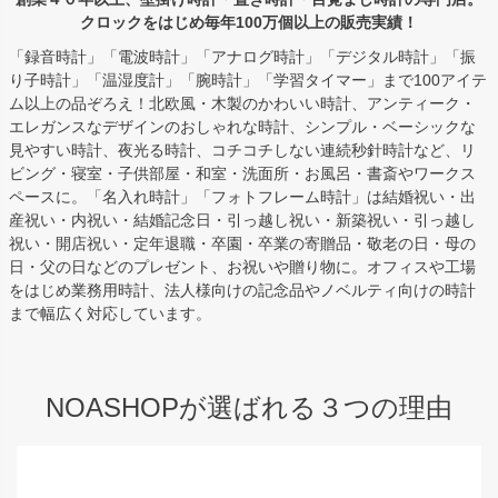
クロックをはじめ毎年100万個以上の販売実績！
「録音時計」「電波時計」「アナログ時計」「デジタル時計」「振
り子時計」「温湿度計」「腕時計」「学習タイマー」まで100アイテ
ム以上の品ぞろえ！北欧風・木製のかわいい時計、アンティーク・
エレガンスなデザインのおしゃれな時計、シンプル・ベーシックな
見やすい時計、夜光る時計、コチコチしない連続秒針時計など、リ
ビング・寝室・子供部屋・和室・洗面所・お風呂・書斎やワークス
ペースに。「名入れ時計」「フォトフレーム時計」は結婚祝い・出
産祝い・内祝い・結婚記念日・引っ越し祝い・新築祝い・引っ越し
祝い・開店祝い・定年退職・卒園・卒業の寄贈品・敬老の日・母の
日・父の日などのプレゼント、お祝いや贈り物に。オフィスや工場
をはじめ業務用時計、法人様向けの記念品やノベルティ向けの時計
まで幅広く対応しています。
NOASHOPが選ばれる３つの理由