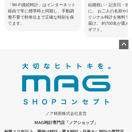
「Wi-Fi接続時計」はインターネット
結婚祝い・記念日・感
経由で常に標準時と同期し、手動調
に。 お二人の名前や日
整不要で秒単位まで正確な時刻を保
リジナル時計を無料ラ
てます。
届け。 約700名が選
ギフト。
ペー
ジト
ップ
へ
ノア精密株式会社直営
MAG時計専門店「ノアショップ」
創業４０年以上、壁掛け時計・置き時計・目覚まし時計の専門店。