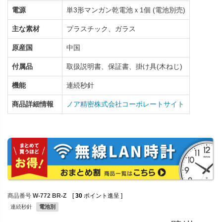
電源
単3形マンガン乾電池ｘ1個 (電池別売)
主な素材
プラスチック、ガラス
原産国
中国
付属品
取扱説明書、保証書、掛け具(木ねじ)
機能
連続秒針
商品詳細情報
ノア精密株式会社コーポレートサイト
商品番号
W-772 BR-Z
[
30
ポイント進呈 ]
連続秒針
電池別