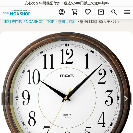
安心の２年間保証付き・税込5,500円以上
で送料無料
account_circle
shopping_cart
favorite
mail
search
menu
時計専門店「NOASHOP」TOP
壁掛け時計
壁掛け時計 橘(タチバナ)