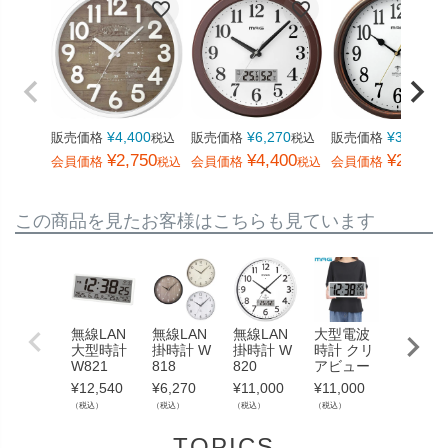
¥
4,400
¥
6,270
¥
3,850
販売価格
販売価格
販売価格
税込
税込
税
¥
2,750
¥
4,400
¥
2,750
会員価格
会員価格
会員価格
税込
税込
この商品を見たお客様はこちらも見ています
無線LAN
無線LAN
無線LAN
大型電波
大型電
大型時計
掛時計 W
掛時計 W
時計 クリ
時計 グ
W821
818
820
アビュー
ンタイ
¥
12,540
¥
6,270
¥
11,000
¥
11,000
¥
26,400
（税込）
（税込）
（税込）
（税込）
（税込）
TOPICS