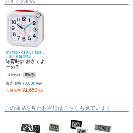
おすすめ商品
置き時計や目覚まし時計に
も使える知育時計
知育時計 おきてよ
ーめる
連続秒針
電池別
¥
3,080
販売価格
税込
¥
1,650
会員価格
税込
この商品を見たお客様はこちらも見ています