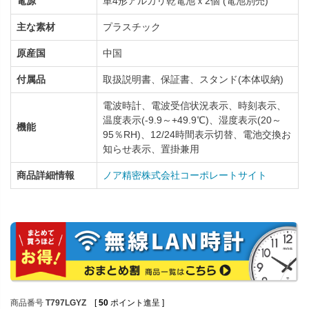
電源
単4形アルカリ乾電池ｘ2個 (電池別売)
主な素材
プラスチック
原産国
中国
付属品
取扱説明書、保証書、スタンド(本体収納)
電波時計、電波受信状況表示、時刻表示、
温度表示(-9.9～+49.9℃)、湿度表示(20～
機能
95％RH)、12/24時間表示切替、電池交換お
知らせ表示、置掛兼用
商品詳細情報
ノア精密株式会社コーポレートサイト
商品番号
T797LGYZ
[
50
ポイント進呈 ]