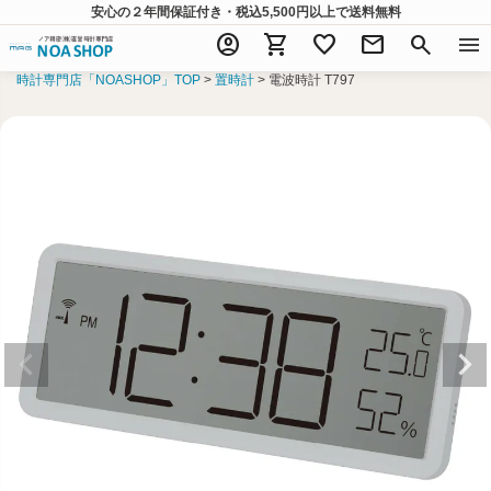
安心の２年間保証付き・税込5,500円以上
で送料無料
account_circle
shopping_cart
favorite
mail
search
menu
時計専門店「NOASHOP」TOP
置時計
電波時計 T797