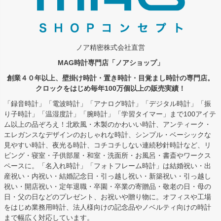
ノア精密株式会社直営
MAG時計専門店「ノアショップ」
創業４０年以上、壁掛け時計・置き時計・目覚まし時計の専門店。
クロックをはじめ毎年100万個以上の販売実績！
「録音時計」「電波時計」「アナログ時計」「デジタル時計」「振
り子時計」「温湿度計」「腕時計」「学習タイマー」まで100アイテ
ム以上の品ぞろえ！北欧風・木製のかわいい時計、アンティーク・
エレガンスなデザインのおしゃれな時計、シンプル・ベーシックな
見やすい時計、夜光る時計、コチコチしない連続秒針時計など、リ
ビング・寝室・子供部屋・和室・洗面所・お風呂・書斎やワークス
ペースに。「名入れ時計」「フォトフレーム時計」は結婚祝い・出
産祝い・内祝い・結婚記念日・引っ越し祝い・新築祝い・引っ越し
祝い・開店祝い・定年退職・卒園・卒業の寄贈品・敬老の日・母の
日・父の日などのプレゼント、お祝いや贈り物に。オフィスや工場
をはじめ業務用時計、法人様向けの記念品やノベルティ向けの時計
まで幅広く対応しています。