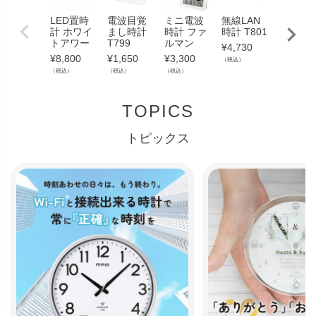
LED置時
電波目覚
ミニ電波
無線LAN
無線LA
計 ホワイ
まし時計
時計 ファ
時計 T801
時計 セ
トアワー
T799
ルマン
トレス
¥
4,730
¥
8,800
¥
1,650
¥
3,300
¥
19,800
（税込）
（税込）
（税込）
（税込）
（税込）
TOPICS
トピックス