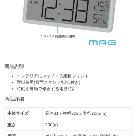
商品説明
インテリアにマッチする細目フォント
置掛兼用(背面スタンド/掛穴付き)
時刻を自動で修正する電波時計
商品詳細
本体サイズ
高さ81ｘ横幅202ｘ奥行20(mm)
重さ
200(g)