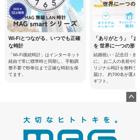
Wi-Fiとつながる、いつでも正確
「ありがとう」「お
な時計
を 世界に一つの形
「Wi-Fi接続時計」はインターネット
結婚祝い・記念日・感
経由で常に標準時と同期し、手動調
に。 お二人の名前や日
整不要で秒単位まで正確な時刻を保
リジナル時計を無料ラ
てます。
届け。 約700名が選
ギフト。
ペー
ジト
ップ
へ