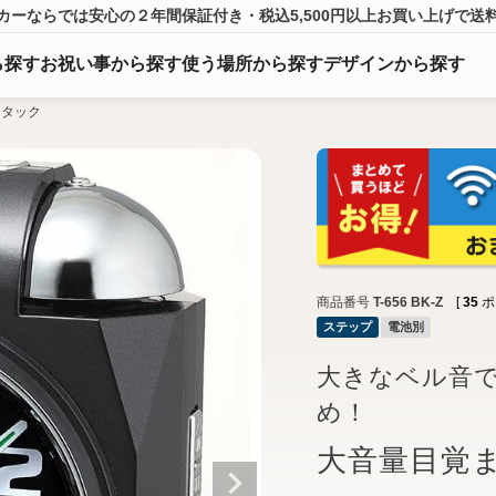
カーならでは
安心の２年間保証付き・税込5,500円以上
お買い上げ
で送
ら
探
す
お祝い事から探す
使う場所から探す
デザインから探す
アタック
商品番号
T-656 BK-Z
[
35
ポ
ステップ
電池別
大きなベル音
め！
大音量目覚