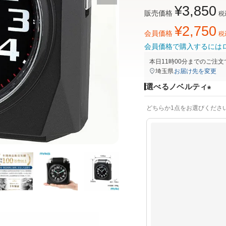
¥
3,850
販売価格
税
¥
2,750
会員価格
税
会員価格で購入するには
本日
11時00分
までのご注文
埼玉県
お届け先を変更
選べるノベルティ
(
どちらか1点をお選びくださ
必
須
)