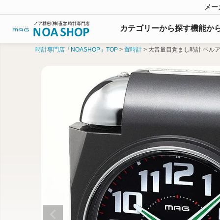
メー
カテゴリーから探す
機能
か
時計専門店「NOASHOP」TOP
置時計
大音量目覚まし時計 ベル