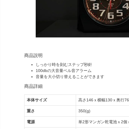
商品説明
しっかり時を刻むステップ秒針
100dbの大音量ベル音アラーム
音量を大小切り替えることができます
商品詳細
本体サイズ
高さ146ｘ横幅130ｘ奥行76
重さ
350(g)
電源
単2形マンガン乾電池ｘ2個 