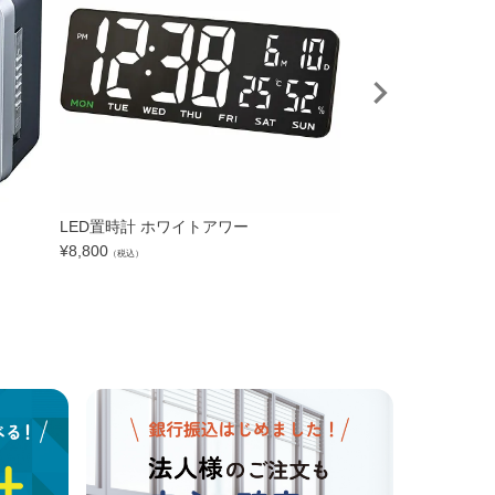
LED置時計 ホワイトアワー
電子音目覚まし時計
¥
8,800
¥
3,300
（税込）
（税込）