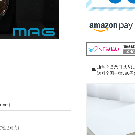
通常２営業日以内に
送料全国一律880円
(mm)
(電池別売)