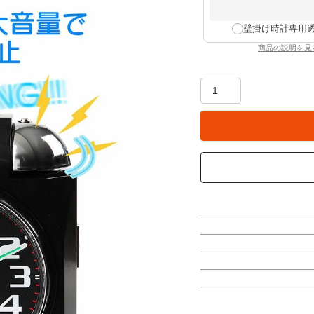
壁掛け時計専用
商品の説明を見
：壁掛