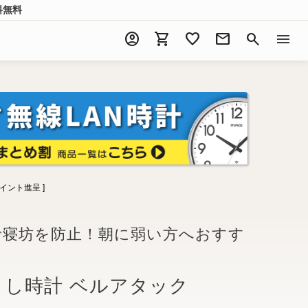
料無料
account_circle
shopping_cart
favorite
mail
search
menu
イント進呈 ]
で寝坊を防止！朝に弱い方へおすす
まし時計 ベルアタック