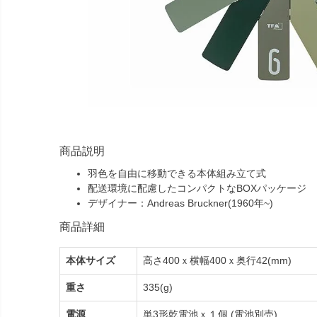
商品説明
羽色を自由に移動できる本体組み立て式
配送環境に配慮したコンパクトなBOXパッケージ
デザイナー：Andreas Bruckner(1960年~)
商品詳細
本体サイズ
高さ400ｘ横幅400ｘ奥行42(mm)
重さ
335(g)
電源
単3形乾電池ｘ１個 (電池別売)