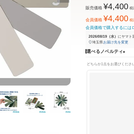
¥
4,400
販売価格
税
¥
4,400
会員価格
税
会員価格で購入するには
2026/08/19（水）
に
ヤマト
埼玉県
お届け先を変更
選べるノベルティ
(
どちらか1点をお選びくださ
必
須
)