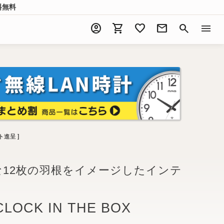
料無料
account_circle
shopping_cart
favorite
mail
search
menu
進呈 ]
12枚の羽根をイメージしたインテ
OCK IN THE BOX