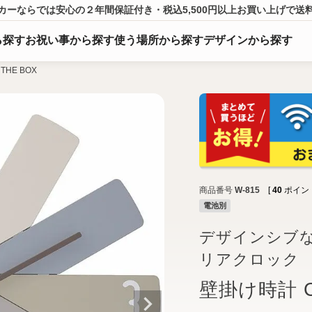
カーならでは
安心の２年間保証付き・税込5,500円以上
お買い上げ
で送
ら
探
す
お祝い事から探す
使う場所から探す
デザインから探す
THE BOX
商品番号
W-815
[
40
ポイント
電池別
デザインシブな
リアクロック
壁掛け時計 CL