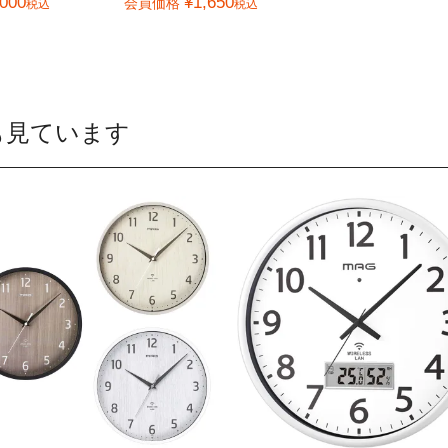
,000
¥
1,650
会員価格
税込
税込
も見ています