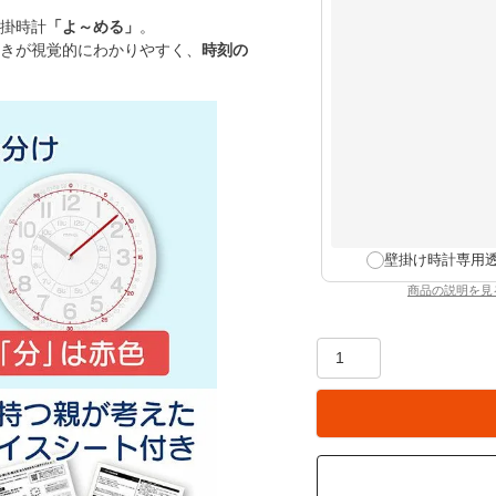
)
掛時計
「よ～める」
。
きが視覚的にわかりやすく、
時刻の
壁掛け時計専用
商品の説明を見
：壁掛