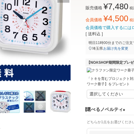
¥
7,480
販売価格
税
¥
4,500
会員価格
税
会員価格で購入するには
送料込
明日
11時00分
までのご注文
埼玉県
お届け先を変更
【NOASHOP期間限定プレ
「トキを育むプロジェクト対
ワーク冊子】をプレゼント
選べるノベルティ
(
どちらか1点をお選びくださ
必
？
須