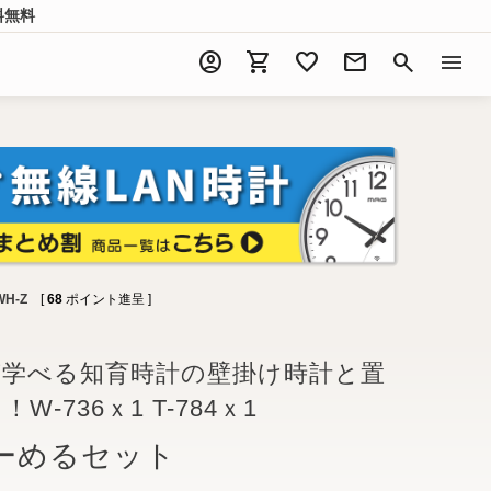
料無料
account_circle
shopping_cart
favorite
mail
search
menu
WH-Z
[
68
ポイント進呈 ]
が学べる知育時計の壁掛け時計と置
-736ｘ1 T-784ｘ1
ーめるセット