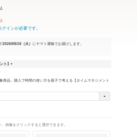
込
込
ログインが必要です。
で
2026/08/18（火）
に
ヤマト運輸
でお届けします。
ゼント】
(
必
象商品」購入で時間の使い方を親子で考える【タイムマネジメント
須
)
い。画像をクリックすると選択できます。