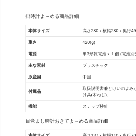
掛時計よ～める商品詳細
本体サイズ
高さ280ｘ横幅280ｘ奥行49
重さ
420(g)
電源
単3形乾電池ｘ１個 (電池別
主な素材
プラスチック
原産国
中国
取扱説明書兼とけいのよみ
付属品
け具(木ねじ)、
機能
ステップ秒針
目覚まし時計おきてよ～める商品詳細
本体サイズ
高さ137ｘ横幅140ｘ奥行70