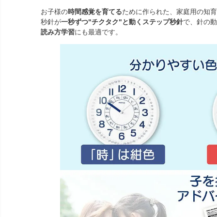
お子様の
時間感覚を育てる
ために作られた、家庭用の知育
秒針が
一秒ずつ"チクタク"と動くステップ秒針
で、針の動
読み方学習
にも最適です。