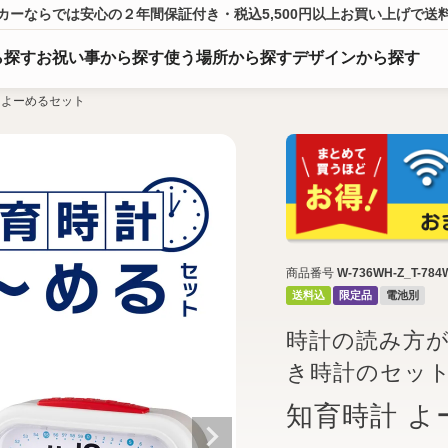
カーならでは
安心の２年間保証付き・税込5,500円以上
お買い上げ
で送
ら
探
す
お祝い事から探す
使う場所から探す
デザインから探す
 よーめるセット
商品番号
W-736WH-Z_T-784
送料込
限定品
電池別
時計の読み方
き時計のセット！W
知育時計 よ