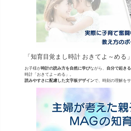
「知育目覚まし時計 おきてよ～める
お子様が
時計の読み方を自然に学び
ながら、
自分で起きる
時計「おきてよ～める」。
読みやすさに配慮した文字板デザイン
で、時刻の理解をサ