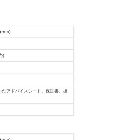
(mm)
売)
かたアドバイスシート、保証書、掛
(mm)