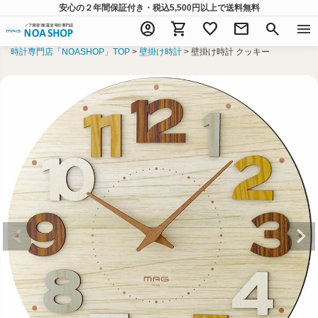
安心の２年間保証付き・税込5,500円以上
で送料無料
account_circle
shopping_cart
favorite
mail
search
menu
時計専門店「NOASHOP」TOP
壁掛け時計
壁掛け時計 クッキー