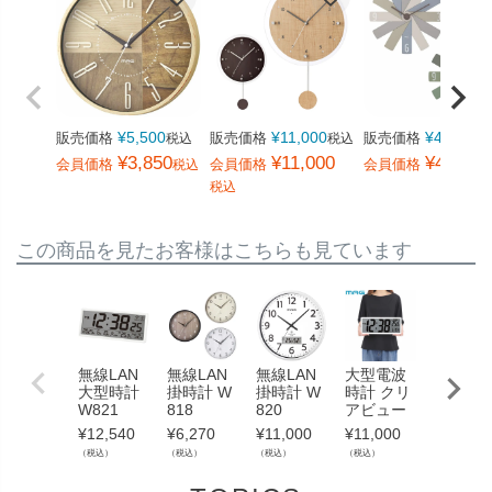
¥
5,500
¥
11,000
¥
4,400
販売価格
販売価格
販売価格
税込
税込
税
¥
3,850
¥
11,000
¥
4,400
会員価格
会員価格
会員価格
税込
税込
この商品を見たお客様はこちらも見ています
無線LAN
無線LAN
無線LAN
大型電波
大型電
大型時計
掛時計 W
掛時計 W
時計 クリ
時計 グ
W821
818
820
アビュー
ンタイ
¥
12,540
¥
6,270
¥
11,000
¥
11,000
¥
26,400
（税込）
（税込）
（税込）
（税込）
（税込）