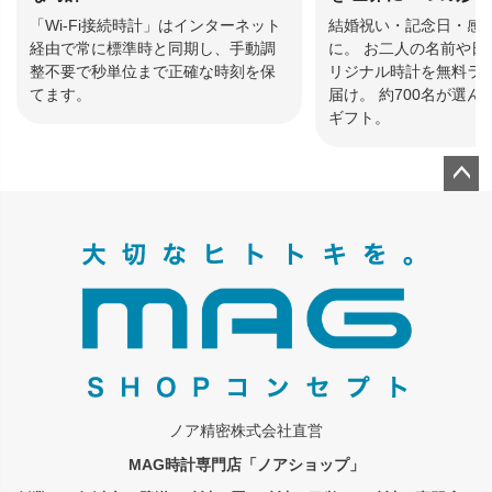
「Wi-Fi接続時計」はインターネット
結婚祝い・記念日・感
経由で常に標準時と同期し、手動調
に。 お二人の名前や日
整不要で秒単位まで正確な時刻を保
リジナル時計を無料ラ
てます。
届け。 約700名が選
ギフト。
ペー
ジト
ップ
へ
ノア精密株式会社直営
MAG時計専門店「ノアショップ」