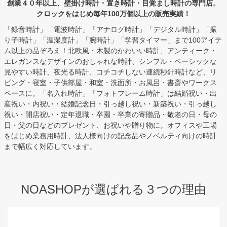
創業４０年以上、壁掛け時計・置き時計・目覚まし時計の専門店。
クロックをはじめ毎年100万個以上の販売実績！
「録音時計」「電波時計」「アナログ時計」「デジタル時計」「振
り子時計」「温湿度計」「腕時計」「学習タイマー」まで100アイテ
ム以上の品ぞろえ！北欧風・木製のかわいい時計、アンティーク・
エレガンスなデザインのおしゃれな時計、シンプル・ベーシックな
見やすい時計、夜光る時計、コチコチしない連続秒針時計など、リ
ビング・寝室・子供部屋・和室・洗面所・お風呂・書斎やワークス
ペースに。「名入れ時計」「フォトフレーム時計」は結婚祝い・出
産祝い・内祝い・結婚記念日・引っ越し祝い・新築祝い・引っ越し
祝い・開店祝い・定年退職・卒園・卒業の寄贈品・敬老の日・母の
日・父の日などのプレゼント、お祝いや贈り物に。オフィスや工場
をはじめ業務用時計、法人様向けの記念品やノベルティ向けの時計
まで幅広く対応しています。
NOASHOPが選ばれる３つの理由