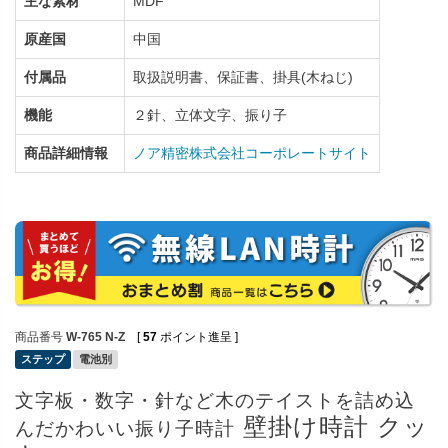
主な素材
MDF
原産国
中国
付属品
取扱説明書、保証書、掛具(木ねじ)
機能
２針、立体文字、振り子
商品詳細情報
ノア精密株式会社コーポレートサイト
商品番号
W-765 N-Z
[
57
ポイント進呈 ]
ステップ
電池別
文字板・数字・針など木のテイストを詰め込
壁掛け時計 クッ
んだかわいい振り子時計