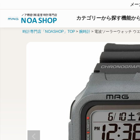
メー
カテゴリーから探す
機能
か
時計専門店「NOASHOP」TOP
腕時計
電波ソーラーウォッチ ウ