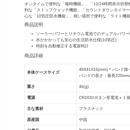
オンタイムで便利な「報時機能」、「12/24時間表示切
利な「ストップウォッチ機能」「カウントダウンタイマー
心な「10気圧防水機能」、暗い場所で便利な「ライト機
商品説明
ソーラーパワーとリチウム電池でのデュアルパワー
水がかかっても安心の生活防水仕様(10気圧)
時刻を自動修正する電波時計
商品詳細
48X41X15(mm)＊バンド除
本体ケースサイズ
バンドの長さ：最長220mm/
重さ
46(g)
電源
CR2032ボタン形電池ｘ１個
主な素材
プラスチック
原産国
中国