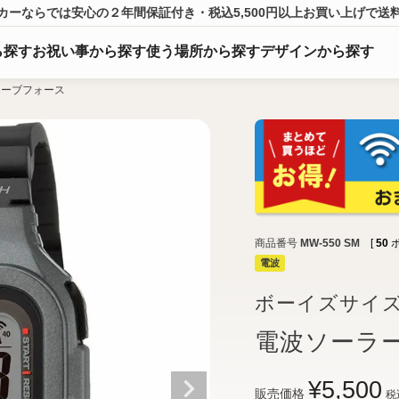
カーならでは
安心の２年間保証付き・税込5,500円以上
お買い上げ
で送
ら
探
す
お祝い事から探す
使う場所から探す
デザインから探す
エーブフォース
商品番号
MW-550 SM
[
50
電波
ボーイズサイ
電波ソーラ
¥
5,500
販売価格
税