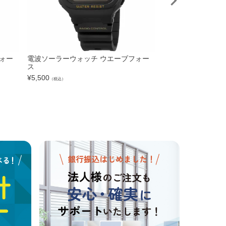
ォー
電波ソーラーウォッチ ウエーブフォー
XXERT(エグザー
ス
ッチ XXW-500 ブ
¥
5,500
¥
4,730
（税込）
（税込）