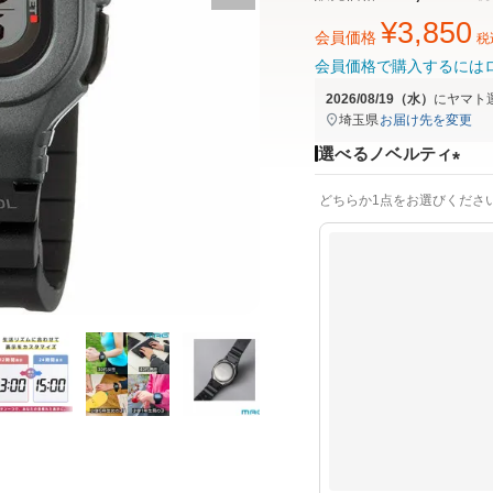
¥
3,850
会員価格
税
会員価格で購入するには
2026/08/19（水）
に
ヤマト
埼玉県
お届け先を変更
選べるノベルティ
(
どちらか1点をお選びくださ
必
須
)