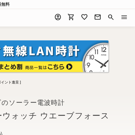
料無料
account_circle
shopping_cart
favorite
mail
search
menu
ポイント進呈 ]
ズのソーラー電波時計
ーウォッチ ウエーブフォース
込