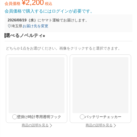
¥
2,200
会員価格
税込
会員価格で購入するにはログインが必要です。
2026/08/19（水）
に
ヤマト運輸
でお届けします。
埼玉県
お届け先を変更
選べるノベルティ
(
どちらか1点をお選びください。画像をクリックすると選択できます。
必
須
)
壁掛け時計専用透明フック
バッテリーチェッカー
商品の説明を見る
商品の説明を見る
：壁掛け時計専用透明フック（別タブで開きます）
：バッテリーチェッカー