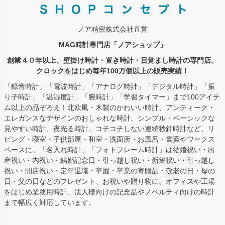
ノア精密株式会社直営
MAG時計専門店「ノアショップ」
創業４０年以上、壁掛け時計・置き時計・目覚まし時計の専門店。
クロックをはじめ毎年100万個以上の販売実績！
「録音時計」「電波時計」「アナログ時計」「デジタル時計」「振
り子時計」「温湿度計」「腕時計」「学習タイマー」まで100アイテ
ム以上の品ぞろえ！北欧風・木製のかわいい時計、アンティーク・
エレガンスなデザインのおしゃれな時計、シンプル・ベーシックな
見やすい時計、夜光る時計、コチコチしない連続秒針時計など、リ
ビング・寝室・子供部屋・和室・洗面所・お風呂・書斎やワークス
ペースに。「名入れ時計」「フォトフレーム時計」は結婚祝い・出
産祝い・内祝い・結婚記念日・引っ越し祝い・新築祝い・引っ越し
祝い・開店祝い・定年退職・卒園・卒業の寄贈品・敬老の日・母の
日・父の日などのプレゼント、お祝いや贈り物に。オフィスや工場
をはじめ業務用時計、法人様向けの記念品やノベルティ向けの時計
まで幅広く対応しています。