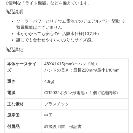
で便利な「ライト機能」などを備えています。
商品説明
ソーラーパワーとリチウム電池でのデュアルパワー駆動 ※
蓄電機能はございません
水がかかっても安心の生活防水仕様(10気圧)
誰にでも合わせやすい小ぶりなサイズ感。
商品詳細
本体ケースサイ
48X41X15(mm)＊バンド除く
ズ
バンドの長さ：最長220mm/最小140mm
重さ
43(g)
電源
CR2032ボタン形電池ｘ１個 (電池内蔵)
主な素材
プラスチック
原産国
中国
付属品
取扱説明書、保証書