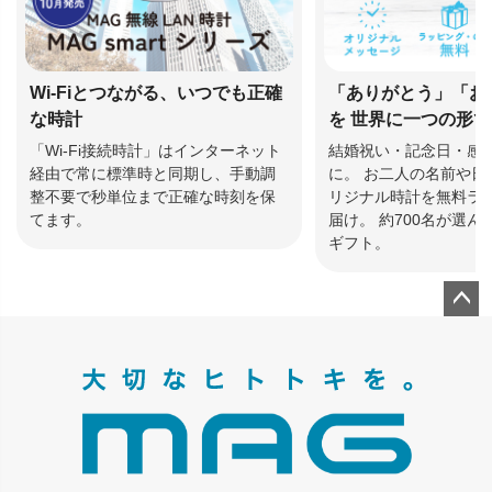
Wi-Fiとつながる、いつでも正確
「ありがとう」「お
な時計
を 世界に一つの形
「Wi-Fi接続時計」はインターネット
結婚祝い・記念日・感
経由で常に標準時と同期し、手動調
に。 お二人の名前や日
整不要で秒単位まで正確な時刻を保
リジナル時計を無料ラ
てます。
届け。 約700名が選
ギフト。
ペー
ジト
ップ
へ