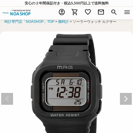
安心の２年間保証付き・税込5,500円以上
で送料無料
account_circle
shopping_cart
favorite
mail
search
menu
時計専門店「NOASHOP」TOP
腕時計
ソーラーウォッチ ルクサー