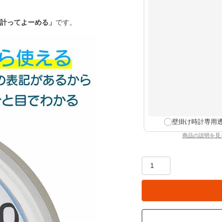
)
計ってよーめる」
です。
壁掛け時計専用
商品の説明を見
：壁掛