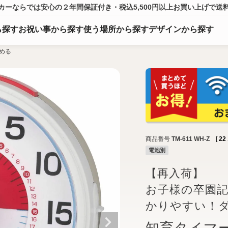
カーならでは
安心の２年間保証付き・税込5,500円以上
お買い上げ
で送
ら
探
す
お祝い事から探す
使う場所から探す
デザインから探す
める
商品番号
TM-611 WH-Z
[
22
電池別
【再入荷】
お子様の卒園
かりやすい！