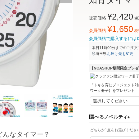
知育タイマ
¥
2,420
販売価格
税
¥
1,650
会員価格
税
会員価格で購入するには
本日
11時00分
までのご注文
埼玉県
お届け先を変更
【NOASHOP期間限定プレ
「トキを育むプロジェクト対
ワーク冊子】をプレゼント
選べるノベルティ
(
どちらか1点をお選びくださ
必
どんなタイマー？
須