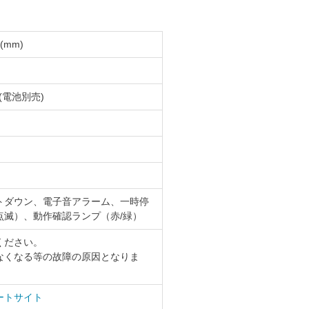
(mm)
(電池別売)
トダウン、電子音アラーム、一時停
点滅）、動作確認ランプ（赤/緑）
ください。
なくなる等の故障の原因となりま
ートサイト