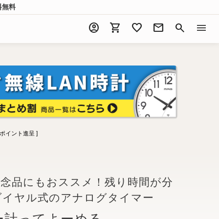
料無料
account_circle
shopping_cart
favorite
mail
search
menu
ポイント進呈 ]
記念品にもおススメ！残り時間が分
ダイヤル式のアナログタイマー