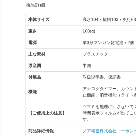
商品詳細
本体サイズ
高さ104ｘ横幅103ｘ奥行68
重さ
160(g)
電源
単3形マンガン乾電池ｘ2個 
主な素材
プラスチック
原産国
中国
付属品
取扱説明書、保証書
アナログタイマー、カウン
機能
止機能、消音機能（ライト
ツマミを無理に回さないで
【ご使用上の注意】
時間表示フィルムが出てこ
す。
商品詳細情報
ノア精密株式会社コーポレ