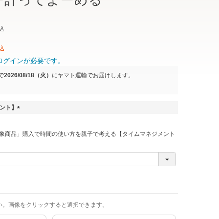
ー計ってよーめる
込
込
ログインが必要です。
で
2026/08/18（火）
に
ヤマト運輸
でお届けします。
ゼント】
(
必
象商品」購入で時間の使い方を親子で考える【タイムマネジメント
須
)
い。画像をクリックすると選択できます。