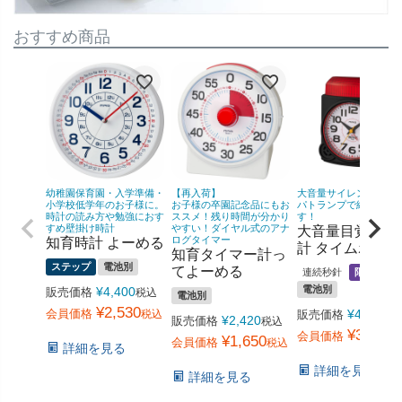
おすすめ商品
幼稚園保育園・入学準備・
【再入荷】
大音量サイレンと上部
小学校低学年のお子様に。
お子様の卒園記念品にもお
パトランプで絶対に起
時計の読み方や勉強におす
ススメ！残り時間が分かり
す！
すめ壁掛け時計
やすい！ダイヤル式のアナ
大音量目覚まし
ログタイマー
知育時計 よーめる
計 タイムポリス
知育タイマー計っ
ステップ
電池別
てよーめる
連続秒針
限定品
電池別
¥
4,400
販売価格
税込
電池別
¥
2,530
会員価格
¥
4,730
税込
販売価格
税
¥
2,420
販売価格
税込
¥
3,278
会員価格
¥
1,650
会員価格
税込
詳細を見る
詳細を見る
詳細を見る