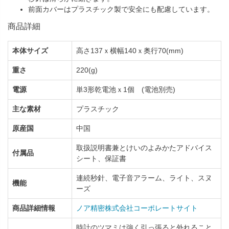
前面カバーはプラスチック製で安全にも配慮しています。
商品詳細
本体サイズ
高さ137ｘ横幅140ｘ奥行70(mm)
重さ
220(g)
電源
単3形乾電池ｘ1個 (電池別売)
主な素材
プラスチック
原産国
中国
取扱説明書兼とけいのよみかたアドバイス
付属品
シート、保証書
連続秒針、電子音アラーム、ライト、スヌ
機能
ーズ
商品詳細情報
ノア精密株式会社コーポレートサイト
時計のツマミは強く引っ張ると外れること