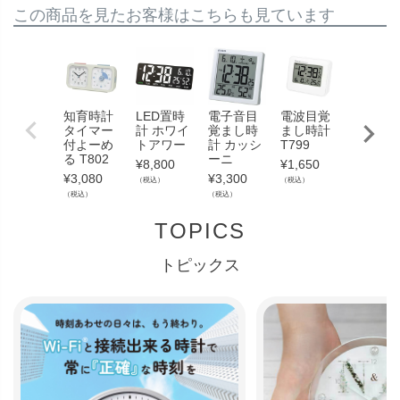
この商品を見たお客様はこちらも見ています
知育時計
LED置時
電子音目
電波目覚
ミニ電
タイマー
計 ホワイ
覚まし時
まし時計
時計 フ
付よーめ
トアワー
計 カッシ
T799
ルマン
る T802
ーニ
¥
8,800
¥
1,650
¥
3,300
¥
3,080
¥
3,300
（税込）
（税込）
（税込）
（税込）
（税込）
TOPICS
トピックス