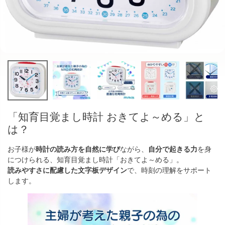
「知育目覚まし時計 おきてよ～める」と
は？
お子様が
時計の読み方を自然に学び
ながら、
自分で起きる力
を身
につけられる、知育目覚まし時計「おきてよ～める」。
読みやすさに配慮した文字板デザイン
で、時刻の理解をサポート
します。