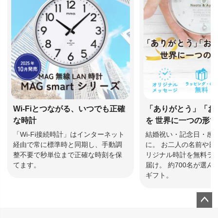
Wi-Fiとつながる、いつでも正確
「ありがとう」「お
な時計
を 世界に一つの形
「Wi-Fi接続時計」はインターネット
結婚祝い・記念日・感
経由で常に標準時と同期し、手動調
に。 お二人の名前や日
整不要で秒単位まで正確な時刻を保
リジナル時計を無料ラ
てます。
届け。 約700名が選
ギフト。
ペー