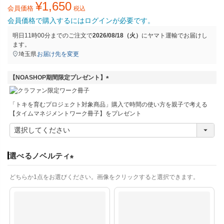
¥
1,650
会員価格
税込
会員価格で購入するにはログインが必要です。
明日
11時00分
までのご注文で
2026/08/18（火）
に
ヤマト運輸
でお届けし
ます。
埼玉県
お届け先を変更
【NOASHOP期間限定プレゼント】
(
必
「トキを育むプロジェクト対象商品」購入で時間の使い方を親子で考える
須
【タイムマネジメントワーク冊子】をプレゼント
)
選べるノベルティ
(
どちらか1点をお選びください。画像をクリックすると選択できます。
必
須
)