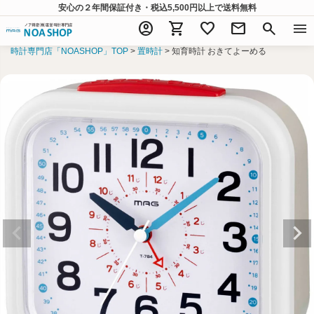
安心の２年間保証付き・税込5,500円以上
で送料無料
account_circle
shopping_cart
favorite
mail
search
menu
時計専門店「NOASHOP」TOP
置時計
知育時計 おきてよーめる