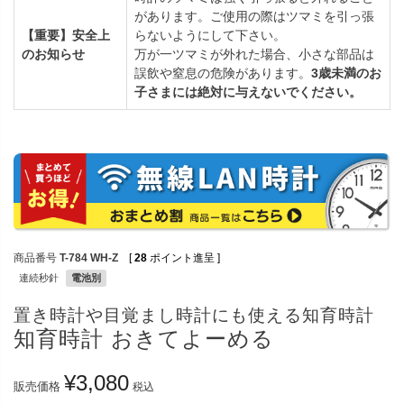
があります。ご使用の際はツマミを引っ張
【重要】安全上
らないようにして下さい。
のお知らせ
万が一ツマミが外れた場合、小さな部品は
誤飲や窒息の危険があります。
3歳未満のお
子さまには絶対に与えないでください。
商品番号
T-784 WH-Z
[
28
ポイント進呈 ]
連続秒針
電池別
置き時計や目覚まし時計にも使える知育時計
知育時計 おきてよーめる
¥
3,080
販売価格
税込