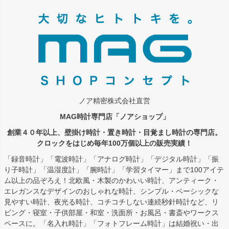
ジト
ップ
へ
ノア精密株式会社直営
MAG時計専門店「ノアショップ」
創業４０年以上、壁掛け時計・置き時計・目覚まし時計の専門店。
クロックをはじめ毎年100万個以上の販売実績！
「録音時計」「電波時計」「アナログ時計」「デジタル時計」「振
り子時計」「温湿度計」「腕時計」「学習タイマー」まで100アイテ
ム以上の品ぞろえ！北欧風・木製のかわいい時計、アンティーク・
エレガンスなデザインのおしゃれな時計、シンプル・ベーシックな
見やすい時計、夜光る時計、コチコチしない連続秒針時計など、リ
ビング・寝室・子供部屋・和室・洗面所・お風呂・書斎やワークス
ペースに。「名入れ時計」「フォトフレーム時計」は結婚祝い・出