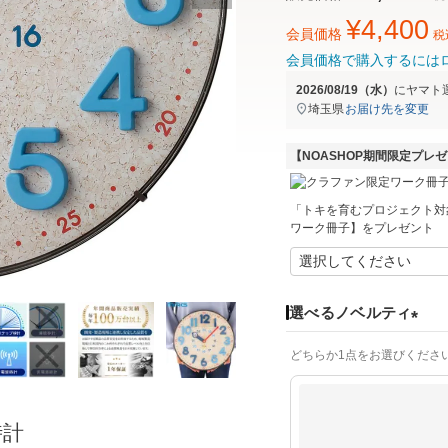
¥
4,400
会員価格
税
会員価格で購入するには
2026/08/19（水）
に
ヤマト
埼玉県
お届け先を変更
【NOASHOP期間限定プレ
「トキを育むプロジェクト対
ワーク冊子】をプレゼント
選べるノベルティ
(
どちらか1点をお選びくださ
必
須
)
時計