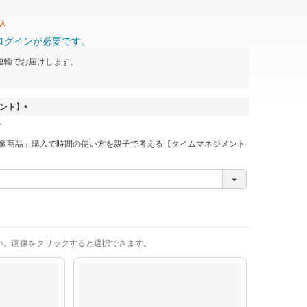
込
ログインが必要です。
運輸
でお届けします。
ゼント】
(
必
象商品」購入で時間の使い方を親子で考える【タイムマネジメント
須
)
い。画像をクリックすると選択できます。