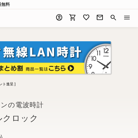
料無料
account_circle
shopping_cart
favorite
mail
search
menu
ント進呈 ]
インの電波時計
ルクロック
込