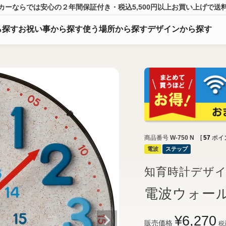
カーならでは
安心の２年間保証付き・税込5,500円以上
お買い上げ
で送
ら
探
す
お祝い事から探す
使う場所から探す
デザインから探す
商品番号
W-750 N
[
57
ポイ
電波
ステップ
知育時計デザ
電波ウォー
¥
6,270
販売価格
税