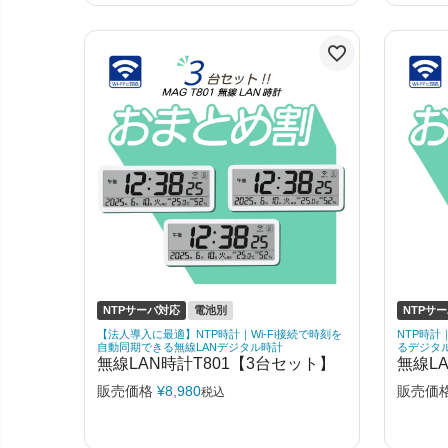
NTPサーバ対応
電池別
NTPサ
【法人導入に最適】NTP時計｜Wi-Fi接続で時刻を
NTP時計
自動同期できる無線LANデジタル時計
るデジタ
無線LAN時計T801【3台セット】
無線L
販売価格
¥
8,980
販売価
税込