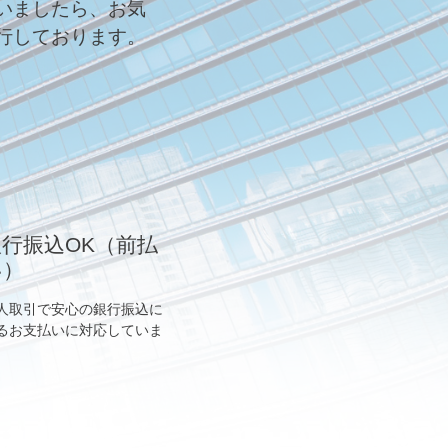
いましたら、お気
行しております。
銀行振込OK（前払
い）
人取引で安心の銀行振込に
るお支払いに対応していま
。