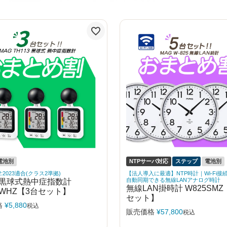
電池別
NTPサーバ対応
ステップ
電池別
922:2023適合(クラス2準拠)
【法人導入に最適】NTP時計｜Wi-Fi接
T黒球式熱中症指数計
自動同期できる無線LANアナログ時計
無線LAN掛時計 W825SMZ
3WHZ【3台セット】
セット】
格
¥
5,880
税込
販売価格
¥
57,800
税込