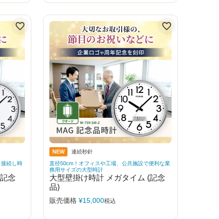
NEW
連続秒針
トと接続し時
直径50cm！オフィスや工場、公共施設で便利な業
務用サイズの大型時計
(記念
大型壁掛け時計 メガタイム (記念
品)
販売価格
¥
15,000
税込