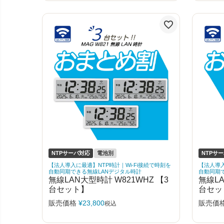
NTPサーバ対応
電池別
NTPサ
【法人導入に最適】NTP時計｜Wi-Fi接続で時刻を
【法人導入
自動同期できる無線LANデジタル時計
自動同期
無線LAN大型時計 W821WHZ 【3
無線LA
台セット】
台セッ
販売価格
¥
23,800
販売価
税込