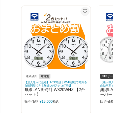
連続秒針
電池別
NTPサ
【法人導入に最適】 NTP時計｜Wi-Fi接続で時刻を
【法人導入
自動同期できる無線LANアナログ時計
自動同期
無線LAN掛時計 W820WHZ 【2台
無線L
セット】
ーパー
販売価格
¥
15,000
販売価
税込