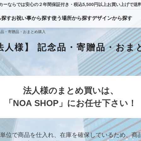
カーならでは
安心の２年間保証付き・税込5,500円以上
お買い上げ
で送
ら
探
す
お祝い事から探す
使う場所から探す
デザインから探す
念品・寄贈品・おまとめ購入
法人様】 記念品・寄贈品・おま
法人様のまとめ買いは、
「NOA SHOP」にお任せ下さい！
単位で商品を仕入れ、在庫を確保しているため、商