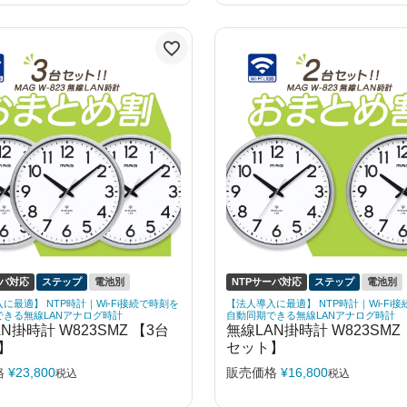
ーバ対応
ステップ
電池別
NTPサーバ対応
ステップ
電池別
に最適】 NTP時計｜Wi-Fi接続で時刻を
【法人導入に最適】 NTP時計｜Wi-Fi
できる無線LANアナログ時計
自動同期できる無線LANアナログ時計
N掛時計 W823SMZ 【3台
無線LAN掛時計 W823SMZ
】
セット】
格
¥
23,800
販売価格
¥
16,800
税込
税込