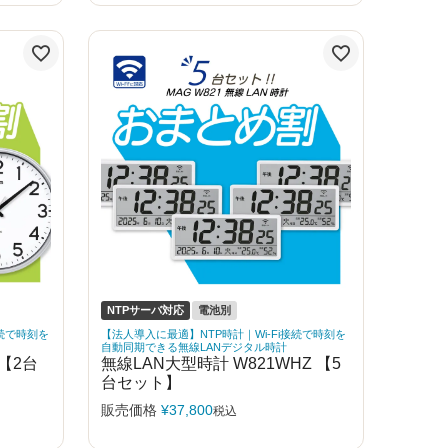
NTPサーバ対応
電池別
接続で時刻を
【法人導入に最適】NTP時計｜Wi-Fi接続で時刻を
自動同期できる無線LANデジタル時計
 【2台
無線LAN大型時計 W821WHZ 【5
台セット】
販売価格
¥
37,800
税込