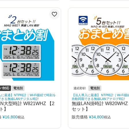
ーバ対応
電池別
連続秒針
電池別
に最適】NTP時計｜Wi-Fi接続で時刻を
【法人導入に最適】 NTP時計｜Wi-Fi
できる無線LANデジタル時計
自動同期できる無線LANアナログ時計
N大型時計 W821WHZ 【2
無線LAN掛時計 W820WHZ
ト】
セット】
格
¥
16,800
販売価格
¥
34,800
税込
税込