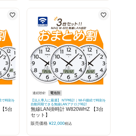
連続秒針
電池別
接続で時刻を
【法人導入に最適】 NTP時計｜Wi-Fi接続で時刻を
自動同期できる無線LANアナログ時計
 【5台
無線LAN掛時計 W820WHZ 【3台
セット】
販売価格
¥
22,000
税込