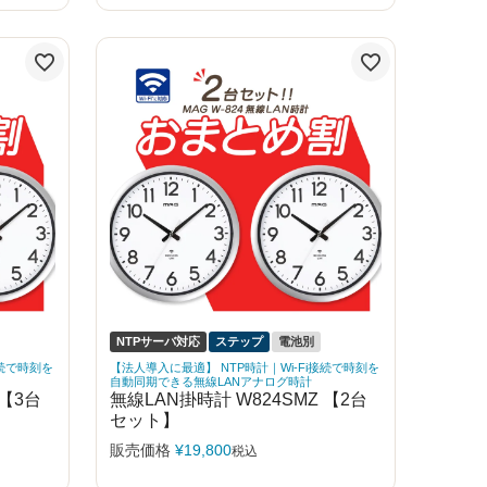
NTPサーバ対応
ステップ
電池別
接続で時刻を
【法人導入に最適】 NTP時計｜Wi-Fi接続で時刻を
自動同期できる無線LANアナログ時計
 【3台
無線LAN掛時計 W824SMZ 【2台
セット】
販売価格
¥
19,800
税込