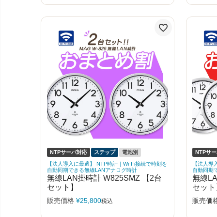
NTPサーバ対応
ステップ
電池別
NTPサ
【法人導入に最適】 NTP時計｜Wi-Fi接続で時刻を
【法人導入
自動同期できる無線LANアナログ時計
自動同期
無線LAN掛時計 W825SMZ 【2台
無線LA
セット】
セット
販売価格
¥
25,800
販売価
税込