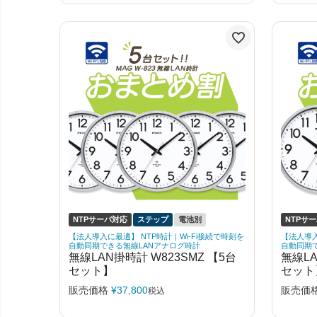
NTPサーバ対応
ステップ
電池別
NTPサ
【法人導入に最適】 NTP時計｜Wi-Fi接続で時刻を
【法人導入
自動同期できる無線LANアナログ時計
自動同期
無線LAN掛時計 W823SMZ 【5台
無線LA
セット】
セット
販売価格
¥
37,800
販売価
税込