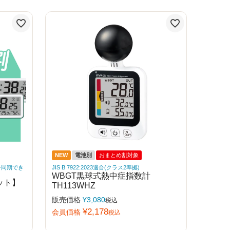
NEW
電池別
おまとめ割対象
を同期でき
JIS B 7922:2023適合(クラス2準拠)
WBGT黒球式熱中症指数計
ット】
TH113WHZ
販売価格
¥
3,080
税込
¥
2,178
会員価格
税込