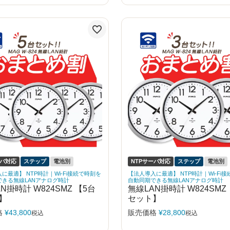
ーバ対応
ステップ
電池別
NTPサーバ対応
ステップ
電池別
に最適】 NTP時計｜Wi-Fi接続で時刻を
【法人導入に最適】 NTP時計｜Wi-Fi
できる無線LANアナログ時計
自動同期できる無線LANアナログ時計
N掛時計 W824SMZ 【5台
無線LAN掛時計 W824SMZ
】
セット】
格
¥
43,800
販売価格
¥
28,800
税込
税込