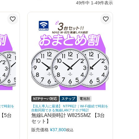
49
件中
1
-
49
件表示
NTPサーバ対応
ステップ
電池別
続で時刻を
【法人導入に最適】 NTP時計｜Wi-Fi接続で時刻を
自動同期できる無線LANアナログ時計
 【5台
無線LAN掛時計 W825SMZ 【3台
セット】
販売価格
¥
37,800
税込