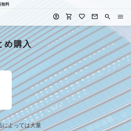
料無料
account_circle
shopping_cart
favorite
mail
search
menu
とめ購入
品によっては大量