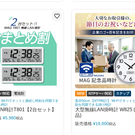
ーバ対応
電池別
NEW
NTPサーバ対応
ステップ
｜Wi-Fiでネットと接続し時刻を同期でき
直径50cm 【NTP時計】 Wi-Fiでネッ
ル時計
刻を同期できる掛け時計
AN時計T801【2台セット】
大型無線LAN掛時計 W825 
品)
格
¥
5,980
税込
販売価格
¥
18,000
税込