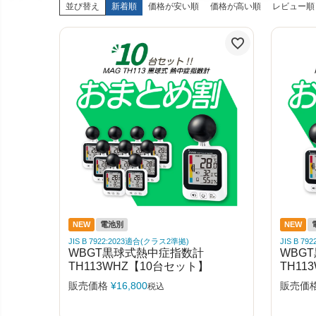
並び替え
新着順
価格が安い順
価格が高い順
レビュー順
NEW
電池別
NEW
JIS B 7922:2023適合(クラス2準拠)
JIS B 7
WBGT黒球式熱中症指数計
WBG
TH113WHZ【10台セット】
TH11
販売価格
¥
16,800
販売価
税込