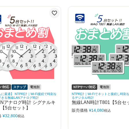
ーバ対応
ステップ
電池別
NTPサーバ対応
電池別
に最適】 NTP時計｜Wi-Fi接続で時刻を
NTP時計｜Wi-Fiでネットと接続し時刻
できる無線LANアナログ時計
るデジタル時計
ANアナログ時計 シグナルキ
無線LAN時計T801【5台セ
 【5台セット】
販売価格
¥
14,080
税込
格
¥
32,800
税込