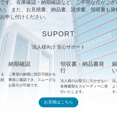
です。 在庫確認・納期確認など、ご不明な点がござ
い。 また、お見積書、納品書、請求書、領収書も発
お申し付けください。
SUPORT
法人様向け 安心サポート
納期確認
領収書・納品書発
行
きる
ご希望の納期に対応可能かを
依頼
事前に確認でき、スムーズな
法人様のお取引に欠かせない
法
お取引が可能です。
各種書類をスピーディーに発
よ
行いたします。
す
お見積はこちら