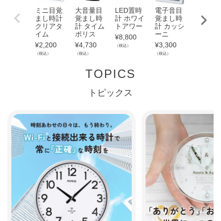
ミニ目覚
大音量目
LED置時
電子音目
電波目
まし時計
覚まし時
計 ホワイ
覚まし時
まし時
クリアタ
計 タイム
トアワー
計 カッシ
T799
イム
ポリス
ーニ
¥
8,800
¥
1,650
¥
2,200
¥
4,730
¥
3,300
（税込）
（税込）
（税込）
（税込）
（税込）
TOPICS
トピックス