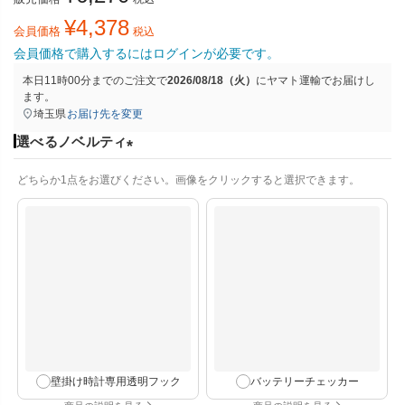
¥
4,378
会員価格
税込
会員価格で購入するにはログインが必要です。
本日
11時00分
までのご注文で
2026/08/18（火）
に
ヤマト運輸
でお届けし
ます。
埼玉県
お届け先を変更
選べるノベルティ
(
どちらか1点をお選びください。画像をクリックすると選択できます。
必
須
)
壁掛け時計専用透明フック
バッテリーチェッカー