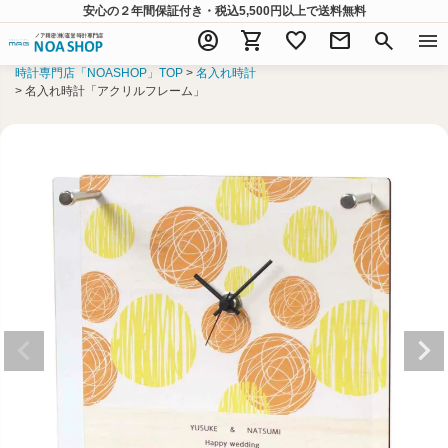
安心の２年間保証付き・税込5,500円以上
で送料無料
account_circle
shopping_cart
favorite
mail
search
menu
時計専門店「NOASHOP」TOP
名入れ時計
名入れ時計「アクリルフレーム」