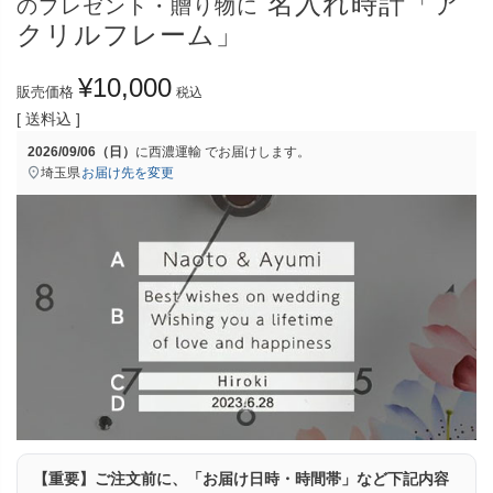
名入れ時計「ア
のプレゼント・贈り物に
クリルフレーム」
¥
10,000
販売価格
税込
送料込
2026/09/06（日）
に
西濃運輸
でお届けします。
埼玉県
お届け先を変更
【重要】ご注文前に、「お届け日時・時間帯」など下記内容