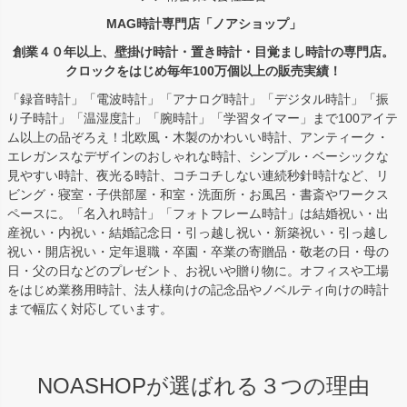
MAG時計専門店「ノアショップ」
創業４０年以上、壁掛け時計・置き時計・目覚まし時計の専門店。
クロックをはじめ毎年100万個以上の販売実績！
「録音時計」「電波時計」「アナログ時計」「デジタル時計」「振
り子時計」「温湿度計」「腕時計」「学習タイマー」まで100アイテ
ム以上の品ぞろえ！北欧風・木製のかわいい時計、アンティーク・
エレガンスなデザインのおしゃれな時計、シンプル・ベーシックな
見やすい時計、夜光る時計、コチコチしない連続秒針時計など、リ
ビング・寝室・子供部屋・和室・洗面所・お風呂・書斎やワークス
ペースに。「名入れ時計」「フォトフレーム時計」は結婚祝い・出
産祝い・内祝い・結婚記念日・引っ越し祝い・新築祝い・引っ越し
祝い・開店祝い・定年退職・卒園・卒業の寄贈品・敬老の日・母の
日・父の日などのプレゼント、お祝いや贈り物に。オフィスや工場
をはじめ業務用時計、法人様向けの記念品やノベルティ向けの時計
まで幅広く対応しています。
NOASHOPが選ばれる３つの理由