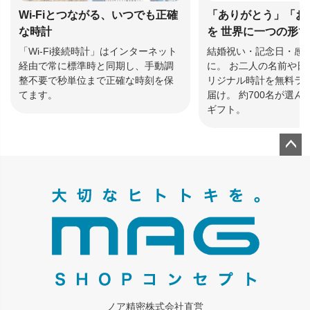
Wi-Fiとつながる、いつでも正確
「ありがとう」「お
な時計
を 世界に一つの形
「Wi-Fi接続時計」はインターネット
結婚祝い・記念日・感
経由で常に標準時と同期し、手動調
に。 お二人の名前や日
整不要で秒単位まで正確な時刻を保
リジナル時計を無料ラ
てます。
届け。 約700名が選
ギフト。
ペー
ジト
ップ
へ
ノア精密株式会社直営