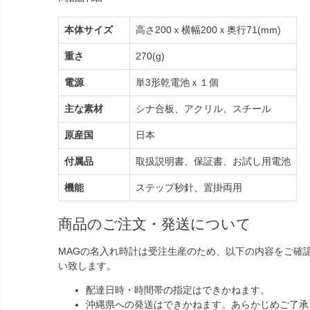
本体サイズ
高さ200ｘ横幅200ｘ奥行71(mm)
重さ
270(g)
電源
単3形乾電池ｘ１個
主な素材
シナ合板、アクリル、スチール
原産国
日本
付属品
取扱説明書、保証書、お試し用電池
機能
ステップ秒針、置掛両用
商品のご注文・発送について
MAGの名入れ時計は受注生産のため、以下の内容をご確
い致します。
配達日時・時間帯の指定はできかねます。
沖縄県への発送はできかねます。あらかじめご了承