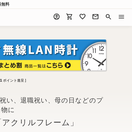
料無料
account_circle
shopping_cart
favorite
mail
search
menu
1
ポイント進呈 ]
婚祝い、退職祝い、母の日などのプ
り物に
「アクリルフレーム」