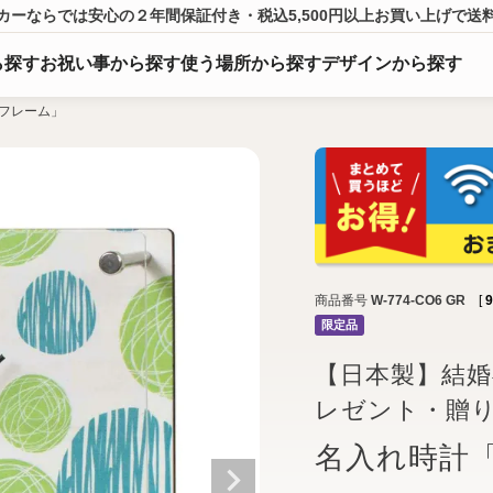
カーならでは
安心の２年間保証付き・税込5,500円以上
お買い上げ
で送
ら
探
す
お祝い事から探す
使う場所から探す
デザインから探す
フレーム」
商品番号
W-774-CO6 GR
[
9
限定品
【日本製】結
レゼント・贈
名入れ時計