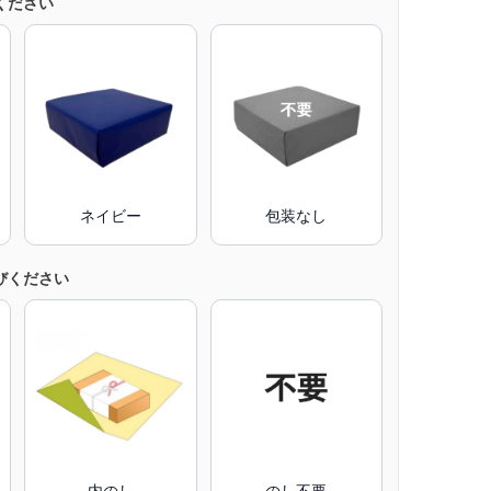
ください
ネイビー
包装なし
びください
内のし
のし不要