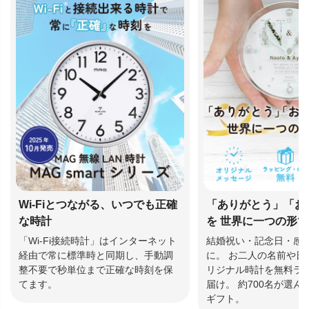
Wi-Fiとつながる、いつでも正確
「ありがとう」「お
な時計
を 世界に一つの形
「Wi-Fi接続時計」はインターネット
結婚祝い・記念日・感
経由で常に標準時と同期し、手動調
に。 お二人の名前や日
整不要で秒単位まで正確な時刻を保
リジナル時計を無料ラ
てます。
届け。 約700名が選
ギフト。