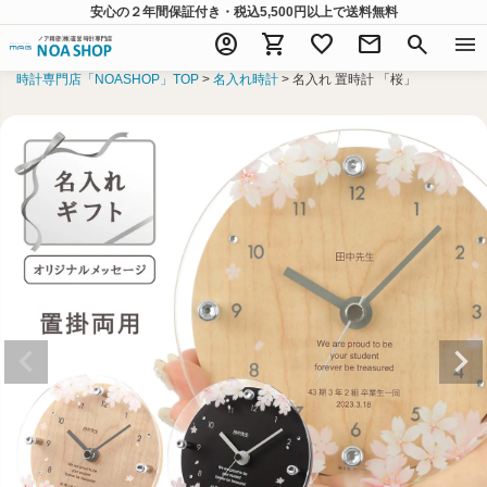
安心の２年間保証付き・税込5,500円以上
で送料無料
account_circle
shopping_cart
favorite
mail
search
menu
時計専門店「NOASHOP」TOP
名入れ時計
名入れ 置時計 「桜」