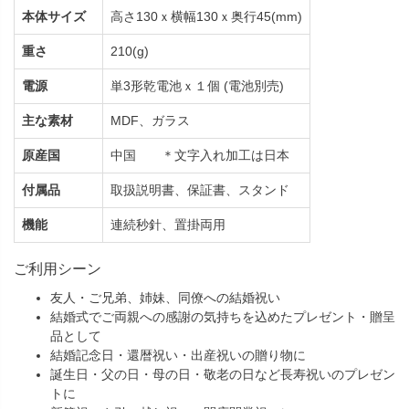
本体サイズ
高さ130ｘ横幅130ｘ奥行45(mm)
重さ
210(g)
電源
単3形乾電池ｘ１個 (電池別売)
主な素材
MDF、ガラス
原産国
中国 ＊文字入れ加工は日本
付属品
取扱説明書、保証書、スタンド
機能
連続秒針、置掛両用
ご利用シーン
友人・ご兄弟、姉妹、同僚への結婚祝い
結婚式でご両親への感謝の気持ちを込めたプレゼント・贈呈
品として
結婚記念日・還暦祝い・出産祝いの贈り物に
誕生日・父の日・母の日・敬老の日など長寿祝いのプレゼン
トに