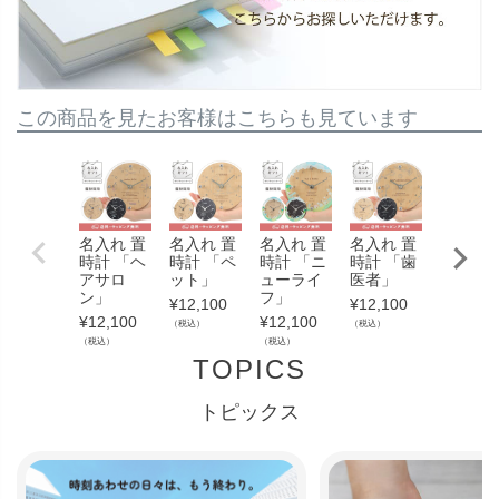
この商品を見たお客様はこちらも見ています
名入れ 置
名入れ 置
名入れ 置
名入れ 置
名入れ 
時計 「ヘ
時計 「ペ
時計 「ニ
時計 「歯
時計 「
アサロ
ット」
ューライ
医者」
器」
ン」
フ」
¥
12,100
¥
12,100
¥
12,100
¥
12,100
¥
12,100
（税込）
（税込）
（税込）
（税込）
（税込）
TOPICS
トピックス