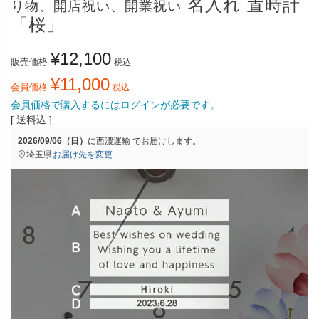
名入れ 置時計
り物、開店祝い、開業祝い
「桜」
¥
12,100
販売価格
税込
¥
11,000
会員価格
税込
会員価格で購入するにはログインが必要です。
送料込
2026/09/06（日）
に
西濃運輸
でお届けします。
埼玉県
お届け先を変更