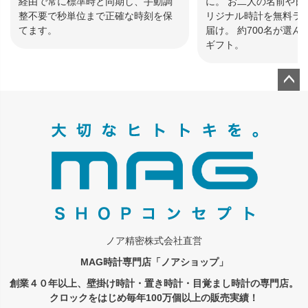
経由で常に標準時と同期し、手動調
に。 お二人の名前や日
整不要で秒単位まで正確な時刻を保
リジナル時計を無料ラ
てます。
届け。 約700名が選
ギフト。
ペー
ジト
ップ
へ
ノア精密株式会社直営
MAG時計専門店「ノアショップ」
創業４０年以上、壁掛け時計・置き時計・目覚まし時計の専門店。
クロックをはじめ毎年100万個以上の販売実績！