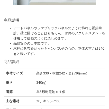
商品説明
アートパネルやファブリックパネルのように飾れる置掛時
計。壁に掛けることはもちろん、付属のアクリルスタンドを
使用して絵画のように楽しめます。
品質安心の日本製です。
木枠に帆布を貼ったキャンバスそのもの。本体の重さは340
ｇと軽いです。
商品詳細
本体サイズ
高さ330ｘ横幅242ｘ奥行36(mm)
重さ
340(g)
電源
単3形乾電池ｘ１個
主な素材
木、キャンバス