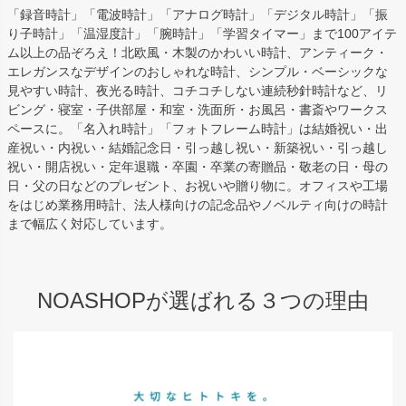
「録音時計」「電波時計」「アナログ時計」「デジタル時計」「振
り子時計」「温湿度計」「腕時計」「学習タイマー」まで100アイテ
ム以上の品ぞろえ！北欧風・木製のかわいい時計、アンティーク・
エレガンスなデザインのおしゃれな時計、シンプル・ベーシックな
見やすい時計、夜光る時計、コチコチしない連続秒針時計など、リ
ビング・寝室・子供部屋・和室・洗面所・お風呂・書斎やワークス
ペースに。「名入れ時計」「フォトフレーム時計」は結婚祝い・出
産祝い・内祝い・結婚記念日・引っ越し祝い・新築祝い・引っ越し
祝い・開店祝い・定年退職・卒園・卒業の寄贈品・敬老の日・母の
日・父の日などのプレゼント、お祝いや贈り物に。オフィスや工場
をはじめ業務用時計、法人様向けの記念品やノベルティ向けの時計
まで幅広く対応しています。
NOASHOPが選ばれる３つの理由