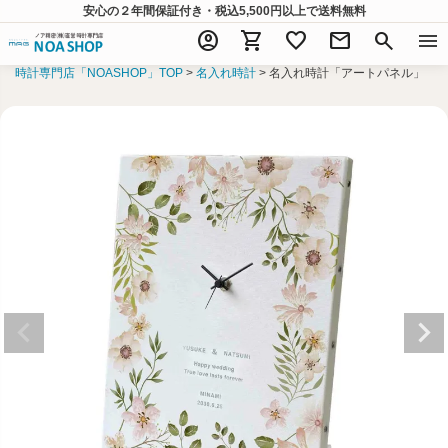
安心の２年間保証付き・税込5,500円以上
で送料無料
account_circle
shopping_cart
favorite
mail
search
menu
時計専門店「NOASHOP」TOP
名入れ時計
名入れ時計「アートパネル」