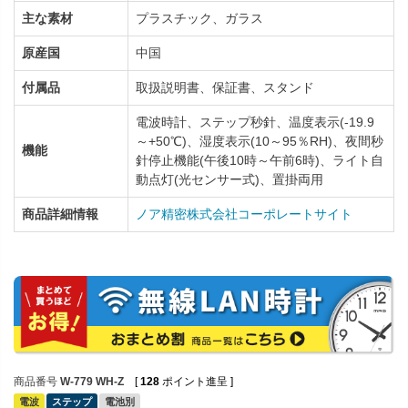
主な素材
プラスチック、ガラス
原産国
中国
付属品
取扱説明書、保証書、スタンド
電波時計、ステップ秒針、温度表示(-19.9
～+50℃)、湿度表示(10～95％RH)、夜間秒
機能
針停止機能(午後10時～午前6時)、ライト自
動点灯(光センサー式)、置掛両用
商品詳細情報
ノア精密株式会社コーポレートサイト
商品番号
W-779 WH-Z
[
128
ポイント進呈 ]
電波
ステップ
電池別