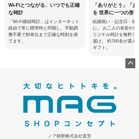
Wi-Fiとつながる、いつでも正確
「ありがとう」「お
な時計
を 世界に一つの形
「Wi-Fi接続時計」はインターネット
結婚祝い・記念日・感
経由で常に標準時と同期し、手動調
に。 お二人の名前や日
整不要で秒単位まで正確な時刻を保
リジナル時計を無料ラ
てます。
届け。 約700名が選
ギフト。
ペー
ジト
ップ
へ
ノア精密株式会社直営