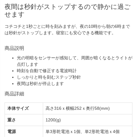
夜間は秒針がストップするので静かに過ご
せます
コチコチと1秒ごとに時を刻みますが、夜の10時から朝の6時まで
は秒針がストップします。寝室にも安心できる機能です。
商品説明
光の明暗をセンサーが感知して、周囲が暗くなるとライトが
点灯します
時刻を自動で修正する電波時計
しっかりと時を刻むステップ秒針
夜間は秒針が停止します
商品詳細
本体サイズ
高さ316ｘ横幅252ｘ奥行58(mm)
重さ
1200(g)
電源
単3形乾電池ｘ1個、単2形乾電池ｘ4個