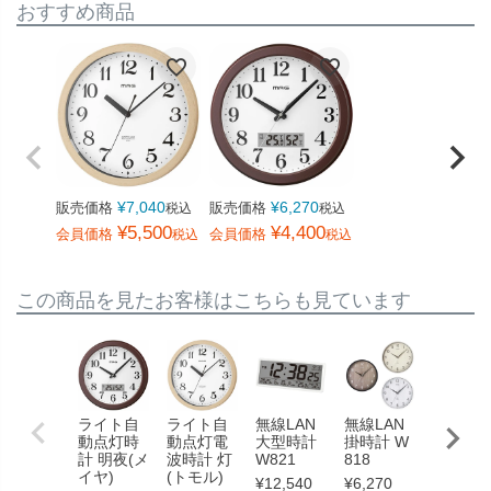
おすすめ商品
¥
7,040
¥
6,270
販売価格
販売価格
税込
税込
¥
5,500
¥
4,400
会員価格
会員価格
税込
税込
この商品を見たお客様はこちらも見ています
ライト自
ライト自
無線LAN
無線LAN
無線LA
動点灯時
動点灯電
大型時計
掛時計 W
掛時計 
計 明夜(メ
波時計 灯
W821
818
820
イヤ)
(トモル)
¥
12,540
¥
6,270
¥
11,000