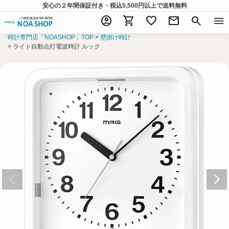
安心の２年間保証付き・税込5,500円以上
で送料無料
account_circle
shopping_cart
favorite
mail
search
menu
時計専門店「NOASHOP」TOP
壁掛け時計
ライト自動点灯電波時計 ルック