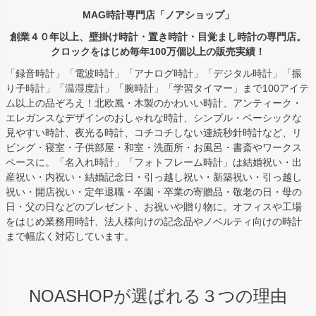
MAG時計専門店「ノアショップ」
創業４０年以上、壁掛け時計・置き時計・目覚まし時計の専門店。
クロックをはじめ毎年100万個以上の販売実績！
「録音時計」「電波時計」「アナログ時計」「デジタル時計」「振
り子時計」「温湿度計」「腕時計」「学習タイマー」まで100アイテ
ム以上の品ぞろえ！北欧風・木製のかわいい時計、アンティーク・
エレガンスなデザインのおしゃれな時計、シンプル・ベーシックな
見やすい時計、夜光る時計、コチコチしない連続秒針時計など、リ
ビング・寝室・子供部屋・和室・洗面所・お風呂・書斎やワークス
ペースに。「名入れ時計」「フォトフレーム時計」は結婚祝い・出
産祝い・内祝い・結婚記念日・引っ越し祝い・新築祝い・引っ越し
祝い・開店祝い・定年退職・卒園・卒業の寄贈品・敬老の日・母の
日・父の日などのプレゼント、お祝いや贈り物に。オフィスや工場
をはじめ業務用時計、法人様向けの記念品やノベルティ向けの時計
まで幅広く対応しています。
NOASHOPが選ばれる３つの理由