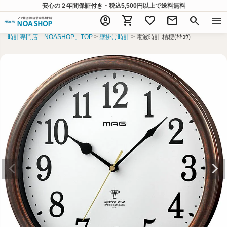
安心の２年間保証付き・税込5,500円以上
で送料無料
account_circle
shopping_cart
favorite
mail
search
menu
時計専門店「NOASHOP」TOP
壁掛け時計
電波時計 桔梗(ｷｷｮｳ)