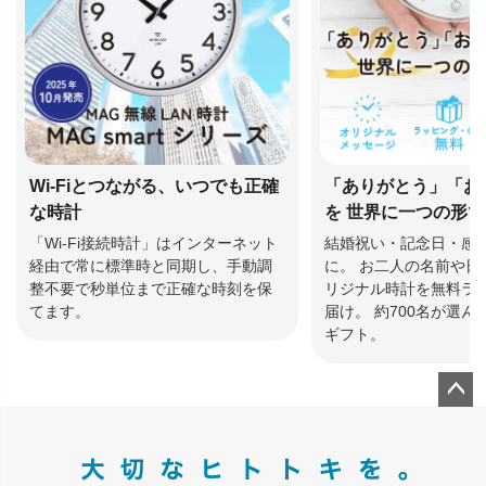
Wi-Fiとつながる、いつでも正確
「ありがとう」「お
な時計
を 世界に一つの形
「Wi-Fi接続時計」はインターネット
結婚祝い・記念日・感
経由で常に標準時と同期し、手動調
に。 お二人の名前や日
整不要で秒単位まで正確な時刻を保
リジナル時計を無料ラ
てます。
届け。 約700名が選
ギフト。
ペー
ジト
ップ