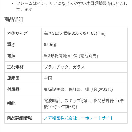
フレームはインテリアになじみやすい木目調塗装をほどこし
ています
商品詳細
本体サイズ
高さ310ｘ横幅310ｘ奥行53(mm)
重さ
630(g)
電源
単3形乾電池ｘ1個 (電池別売)
主な素材
プラスチック、ガラス
原産国
中国
付属品
取扱説明書、保証書、掛け具(木ねじ)
電波時計、ステップ秒針、夜間秒針停止(午
機能
後10時～午前6時)
商品詳細情報
ノア精密株式会社コーポレートサイト