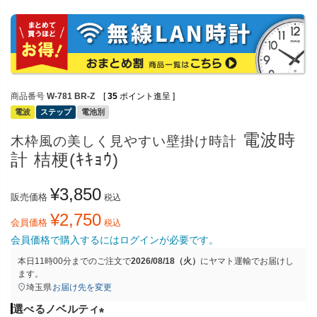
商品番号
W-781 BR-Z
[
35
ポイント進呈 ]
電波
ステップ
電池別
電波時
木枠風の美しく見やすい壁掛け時計
計 桔梗(ｷｷｮｳ)
¥
3,850
販売価格
税込
¥
2,750
会員価格
税込
会員価格で購入するにはログインが必要です。
本日
11時00分
までのご注文で
2026/08/18（火）
に
ヤマト運輸
でお届けし
ます。
埼玉県
お届け先を変更
選べるノベルティ