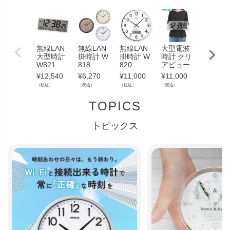
無線LAN
無線LAN
無線LAN
大型電波
大型電
大型時計
掛時計 W
掛時計 W
時計 クリ
時計 グ
W821
818
820
アビュー
ンタイ
¥
12,540
¥
6,270
¥
11,000
¥
11,000
¥
26,400
（税込）
（税込）
（税込）
（税込）
（税込）
TOPICS
トピックス