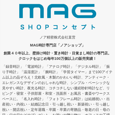
へ
ノア精密株式会社直営
MAG時計専門店「ノアショップ」
創業４０年以上、壁掛け時計・置き時計・目覚まし時計の専門店。
クロックをはじめ毎年100万個以上の販売実績！
「録音時計」「電波時計」「アナログ時計」「デジタル時計」「振
り子時計」「温湿度計」「腕時計」「学習タイマー」まで100アイテ
ム以上の品ぞろえ！北欧風・木製のかわいい時計、アンティーク・
エレガンスなデザインのおしゃれな時計、シンプル・ベーシックな
見やすい時計、夜光る時計、コチコチしない連続秒針時計など、リ
ビング・寝室・子供部屋・和室・洗面所・お風呂・書斎やワークス
ペースに。「名入れ時計」「フォトフレーム時計」は結婚祝い・出
産祝い・内祝い・結婚記念日・引っ越し祝い・新築祝い・引っ越し
祝い・開店祝い・定年退職・卒園・卒業の寄贈品・敬老の日・母の