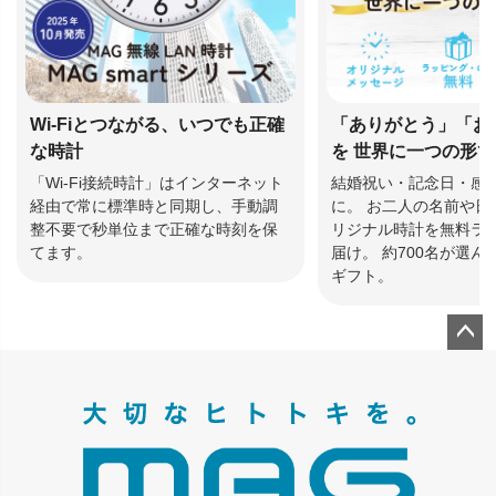
Wi-Fiとつながる、いつでも正確
「ありがとう」「お
な時計
を 世界に一つの形
「Wi-Fi接続時計」はインターネット
結婚祝い・記念日・感
経由で常に標準時と同期し、手動調
に。 お二人の名前や日
整不要で秒単位まで正確な時刻を保
リジナル時計を無料ラ
てます。
届け。 約700名が選
ギフト。
ペー
ジト
ップ
へ