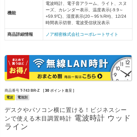
電波時計、電子音アラーム、ライト、スヌ
ーズ、カレンダー表示、温度表示(-9.9～
機能
+59.9℃)、湿度表示(20～95％RH)、12/24
時間表示切替、電波受信状況表示
商品詳細情報
ノア精密株式会社コーポレートサイト
商品番号
T-743 BR-Z
[
30
ポイント進呈 ]
電波
電池別
デスクやパソコン横に置ける！ビジネスシー
電波時計 ウッド
ンで使える木目調置時計
ライン