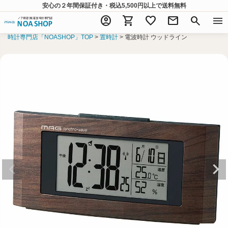
安心の２年間保証付き・税込5,500円以上
で送料無料
account_circle
shopping_cart
favorite
mail
search
menu
時計専門店「NOASHOP」TOP
置時計
電波時計 ウッドライン