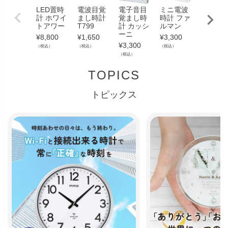
LED置時
電波目覚
電子音目
ミニ電波
無線LA
計 ホワイ
まし時計
覚まし時
時計 ファ
時計 T8
トアワー
T799
計 カッシ
ルマン
¥
4,730
ーニ
¥
8,800
¥
1,650
¥
3,300
（税込）
¥
3,300
（税込）
（税込）
（税込）
（税込）
TOPICS
トピックス