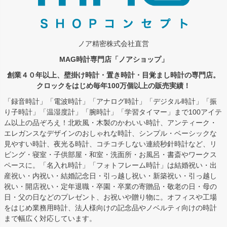
ノア精密株式会社直営
MAG時計専門店「ノアショップ」
創業４０年以上、壁掛け時計・置き時計・目覚まし時計の専門店。
クロックをはじめ毎年100万個以上の販売実績！
「録音時計」「電波時計」「アナログ時計」「デジタル時計」「振
り子時計」「温湿度計」「腕時計」「学習タイマー」まで100アイテ
ム以上の品ぞろえ！北欧風・木製のかわいい時計、アンティーク・
エレガンスなデザインのおしゃれな時計、シンプル・ベーシックな
見やすい時計、夜光る時計、コチコチしない連続秒針時計など、リ
ビング・寝室・子供部屋・和室・洗面所・お風呂・書斎やワークス
ペースに。「名入れ時計」「フォトフレーム時計」は結婚祝い・出
産祝い・内祝い・結婚記念日・引っ越し祝い・新築祝い・引っ越し
祝い・開店祝い・定年退職・卒園・卒業の寄贈品・敬老の日・母の
日・父の日などのプレゼント、お祝いや贈り物に。オフィスや工場
をはじめ業務用時計、法人様向けの記念品やノベルティ向けの時計
まで幅広く対応しています。