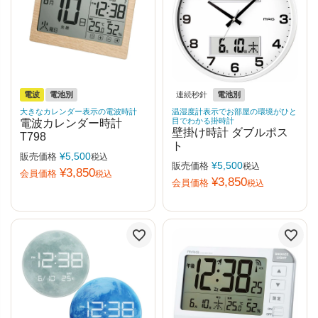
電波
電池別
連続秒針
電池別
大きなカレンダー表示の電波時計
温湿度計表示でお部屋の環境がひと
目でわかる掛時計
電波カレンダー時計
壁掛け時計 ダブルポス
T798
ト
¥
5,500
販売価格
税込
¥
5,500
販売価格
税込
¥
3,850
会員価格
税込
¥
3,850
会員価格
税込