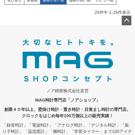
並び替え
新着順
価格が安い順
価格が高い順
レビュー順
25
件中
1
-
25
件表示
ペー
ジト
ップ
へ
ノア精密株式会社直営
MAG時計専門店「ノアショップ」
創業４０年以上、壁掛け時計・置き時計・目覚まし時計の専門店。
クロックをはじめ毎年100万個以上の販売実績！
「録音時計」「電波時計」「アナログ時計」「デジタル時計」「振
り子時計」「温湿度計」「腕時計」「学習タイマー」まで100アイテ