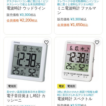
デスクやパソコン横に置ける！ビジ
テレワークや自宅勤務時にパソコン
ネスシーンで使える木目調置時計
横に置くと便利なデジタル時計
電波時計 ウッドライン
ミニ電波時計 ファルマ
ン
¥
3,300
販売価格
税込
¥
3,300
販売価格
税込
¥
2,200
会員価格
税込
¥
1,650
会員価格
税込
電池別
電波
電池別
見やすい温度湿度表示付き置時計
3色に色分けされた画面で情報を瞬
時に見分けられるデジタル時計
電子音目覚まし時計 カ
電波時計 スペクトル
ッシーニ
¥
3,520
販売価格
税込