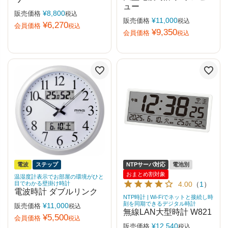
ュー
¥
8,800
販売価格
税込
¥
11,000
販売価格
税込
¥
6,270
会員価格
税込
¥
9,350
会員価格
税込
電波
ステップ
NTPサーバ対応
電池別
おまとめ割対象
温湿度計表示でお部屋の環境がひと
目でわかる壁掛け時計
4.00
（
1
）
電波時計 ダブルリンク
NTP時計 | Wi-Fiでネットと接続し時
刻を同期できるデジタル時計
¥
11,000
販売価格
税込
無線LAN大型時計 W821
¥
5,500
会員価格
税込
¥
12,540
販売価格
税込