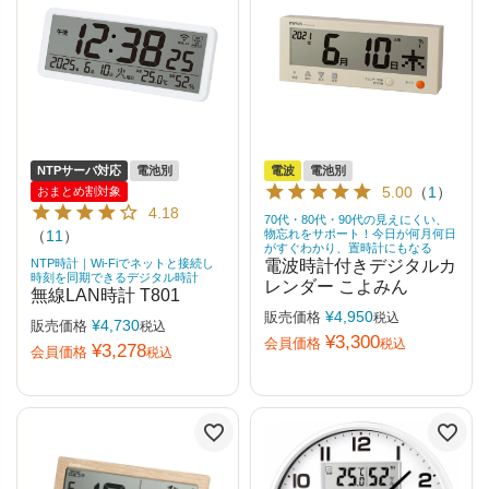
NTPサーバ対応
電池別
電波
電池別
5.00
（
1
）
おまとめ割対象
4.18
70代・80代・90代の見えにくい、
（
11
）
物忘れをサポート！今日が何月何日
がすぐわかり、置時計にもなる
NTP時計｜Wi-Fiでネットと接続し
電波時計付きデジタルカ
時刻を同期できるデジタル時計
レンダー こよみん
無線LAN時計 T801
¥
4,950
販売価格
税込
¥
4,730
販売価格
税込
¥
3,300
会員価格
税込
¥
3,278
会員価格
税込