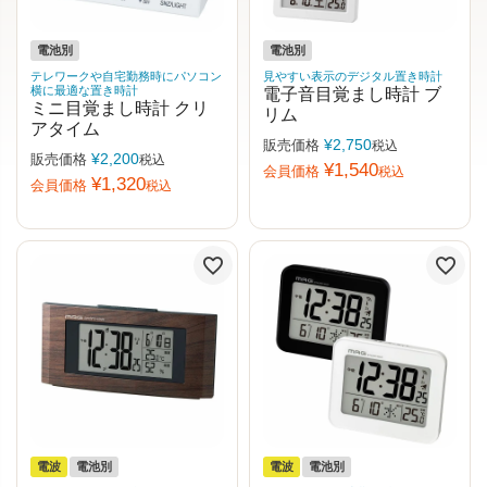
電池別
電池別
テレワークや自宅勤務時にパソコン
見やすい表示のデジタル置き時計
横に最適な置き時計
電子音目覚まし時計 ブ
ミニ目覚まし時計 クリ
リム
アタイム
¥
2,750
販売価格
税込
¥
2,200
販売価格
税込
¥
1,540
会員価格
税込
¥
1,320
会員価格
税込
電波
電池別
電波
電池別