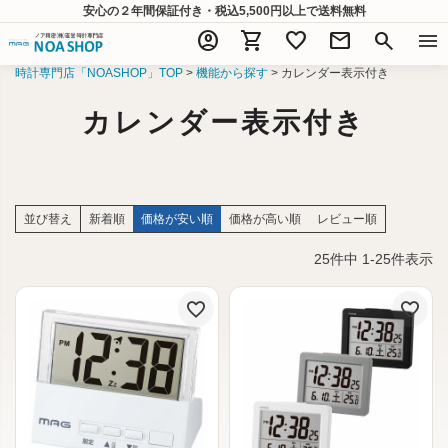
安心の２年間保証付き・税込5,500円以上
で送料無料
account_circle
shopping_cart
favorite
mail
search
menu
時計専門店「NOASHOP」TOP
機能から探す
カレンダー表示付き
カレンダー表示付き
並び替え
新着順
価格が安い順
価格が高い順
レビュー順
25
件中
1
-
25
件表示