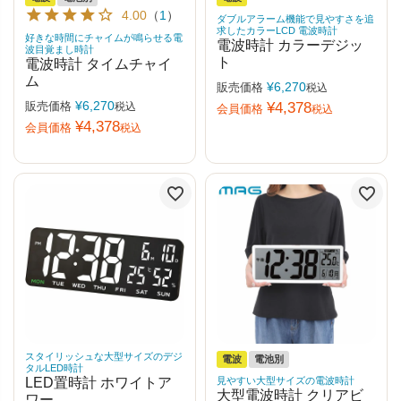
4.00
（
1
）
ダブルアラーム機能で見やすさを追
求したカラーLCD 電波時計
好きな時間にチャイムが鳴らせる電
電波時計 カラーデジッ
波目覚まし時計
ト
電波時計 タイムチャイ
ム
¥
6,270
販売価格
税込
¥
6,270
販売価格
¥
4,378
税込
会員価格
税込
¥
4,378
会員価格
税込
スタイリッシュな大型サイズのデジ
電波
電池別
タルLED時計
LED置時計 ホワイトア
見やすい大型サイズの電波時計
大型電波時計 クリアビ
ワー