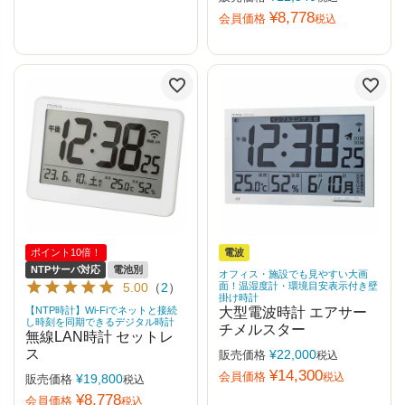
¥
8,778
会員価格
税込
ポイント10倍！
電波
NTPサーバ対応
電池別
オフィス・施設でも見やすい大画
5.00
（
2
）
面！温湿度計・環境目安表示付き壁
掛け時計
【NTP時計】Wi-Fiでネットと接続
大型電波時計 エアサー
し時刻を同期できるデジタル時計
チメルスター
無線LAN時計 セットレ
ス
¥
22,000
販売価格
税込
¥
14,300
会員価格
税込
¥
19,800
販売価格
税込
¥
8,778
会員価格
税込