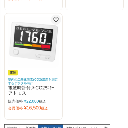
電波
室内の二酸化炭素(CO2)濃度を測定
するデジタル時計
電波時計付きCO2ﾓﾆﾀｰ
アトモス
¥
22,000
販売価格
税込
¥
16,500
会員価格
税込