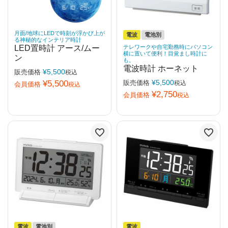
月面/地球にLEDで時刻が浮かび上が
電波
電池別
る神秘的なインテリア時計
LED置時計 アース/ムー
テレワークや自宅勤務時にパソコン
横に置いて便利！目覚まし時計に
ン
も。
電波時計 ホーネット
¥
5,500
販売価格
税込
¥
5,500
¥
5,500
販売価格
税込
会員価格
税込
¥
2,750
会員価格
税込
電波
電池別
電波