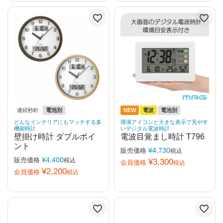
連続秒針
電池別
NEW
電波
電池別
どんなインテリアにもマッチする多
環境アイコンと大きな表示で見やす
機能時計
いデジタル電波時計
壁掛け時計 ダブルポイ
電波目覚まし時計 T796
ント
¥
4,730
販売価格
税込
¥
4,400
販売価格
税込
¥
3,300
会員価格
税込
¥
2,200
会員価格
税込