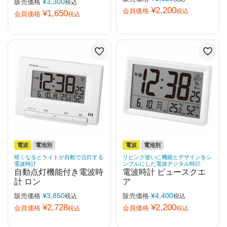
¥
3,300
販売価格
税込
¥
2,200
会員価格
税込
¥
1,650
会員価格
税込
電波
電池別
電波
電池別
暗くなるとライトが自動で点灯する
リビング使いに機能とデザインをシ
電波時計
ンプルにした電波デジタル時計
自動点灯機能付き電波時
電波時計 ビュースクエ
計 ロン
ア
¥
3,850
¥
4,400
販売価格
販売価格
税込
税込
¥
2,728
¥
2,200
会員価格
会員価格
税込
税込