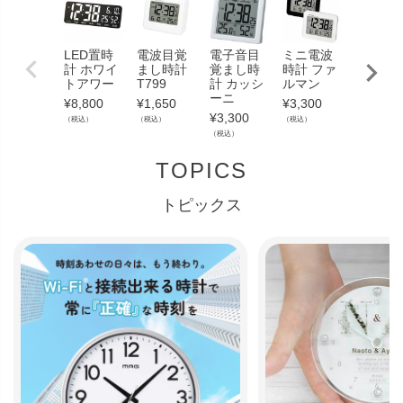
LED置時
電波目覚
電子音目
ミニ電波
無線LA
計 ホワイ
まし時計
覚まし時
時計 ファ
時計 T8
トアワー
T799
計 カッシ
ルマン
¥
4,730
ーニ
¥
8,800
¥
1,650
¥
3,300
（税込）
¥
3,300
（税込）
（税込）
（税込）
（税込）
TOPICS
トピックス