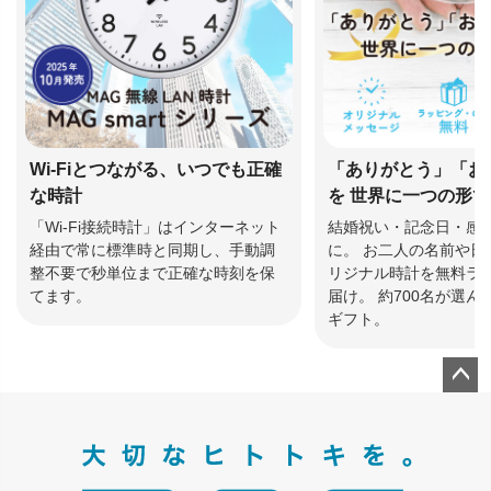
Wi-Fiとつながる、いつでも正確
「ありがとう」「お
な時計
を 世界に一つの形
「Wi-Fi接続時計」はインターネット
結婚祝い・記念日・感
経由で常に標準時と同期し、手動調
に。 お二人の名前や日
整不要で秒単位まで正確な時刻を保
リジナル時計を無料ラ
てます。
届け。 約700名が選
ギフト。
ペー
ジト
ップ
へ