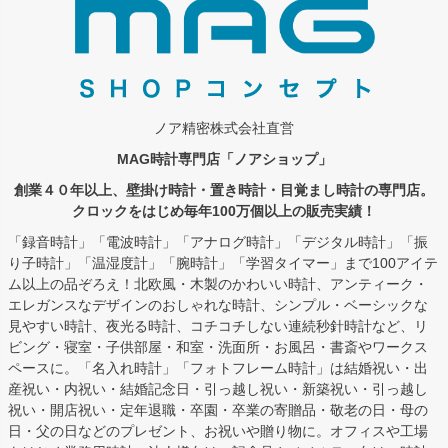
ノア精密株式会社直営
MAG時計専門店「ノアショップ」
創業４０年以上、壁掛け時計・置き時計・目覚まし時計の専門店。
クロックをはじめ毎年100万個以上の販売実績！
「録音時計」「電波時計」「アナログ時計」「デジタル時計」「振
り子時計」「温湿度計」「腕時計」「学習タイマー」まで100アイテ
ム以上の品ぞろえ！北欧風・木製のかわいい時計、アンティーク・
エレガンスなデザインのおしゃれな時計、シンプル・ベーシックな
見やすい時計、夜光る時計、コチコチしない連続秒針時計など、リ
ビング・寝室・子供部屋・和室・洗面所・お風呂・書斎やワークス
ペースに。「名入れ時計」「フォトフレーム時計」は結婚祝い・出
産祝い・内祝い・結婚記念日・引っ越し祝い・新築祝い・引っ越し
祝い・開店祝い・定年退職・卒園・卒業の寄贈品・敬老の日・母の
日・父の日などのプレゼント、お祝いや贈り物に。オフィスや工場