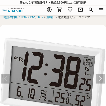
安心の２年間保証付き・税込5,500円以上
で送料無料
account_circle
shopping_cart
favorite
mail
search
menu
時計専門店「NOASHOP」TOP
置時計
電波時計 ビュースクエア