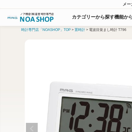
メー
カテゴリーから探す
機能
か
時計専門店「NOASHOP」TOP
置時計
電波目覚まし時計 T796