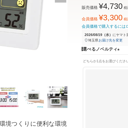
¥
4,730
販売価格
税
¥
3,300
会員価格
税
会員価格で購入するには
2026/08/19（水）
に
ヤマト
埼玉県
お届け先を変更
選べるノベルティ
(
どちらか1点をお選びくださ
必
須
)
環境つくりに便利な環境