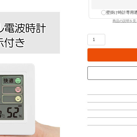
壁掛け時計専用
商品の説明を見
：壁掛