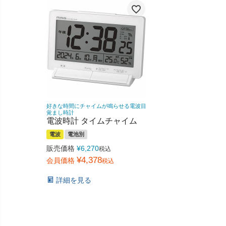
好きな時間にチャイムが鳴らせる電波目
覚まし時計
電波時計 タイムチャイム
電波
電池別
販売価格
¥
6,270
税込
¥
4,378
会員価格
税込
詳細を見る