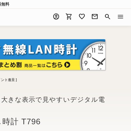
料無料
account_circle
shopping_cart
favorite
mail
search
menu
ント進呈 ]
と大きな表示で見やすいデジタル電
時計 T796