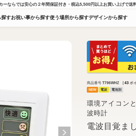
カーならでは
安心の２年間保証付き・税込5,500円以上
お買い上げ
で送
ら
探
す
お祝い事から探す
使う場所から探す
デザインから探す
商品番号
T796WHZ
[
43
ポイ
NEW
電波
電池別
環境アイコン
波時計
電波目覚まし