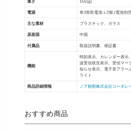
重さ
155(g)
電源
単3形乾電池ｘ2個 (電池別売
主な素材
プラスチック、ガラス
原産国
中国
付属品
取扱説明書、保証書
時刻表示、カレンダー表示
波受信状況表示、受信マーク
機能
知らせ表示、電子音アラー
ライト
商品詳細情報
ノア精密株式会社コーポレ
おすすめ商品