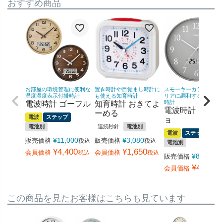
おすすめ商品
お部屋の環境管理に便利な
置き時計や目覚まし時計に
スモーキーカラーがイ
温度湿度表示付掛時計
も使える知育時計
リアに調和する多機能
時計
電波時計 ゴーフル
知育時計 おきてよ
電波時計 グリ
ーめる
電波
ステップ
ョ
電池別
連続秒針
電池別
電波
ステップ
¥
11,000
¥
3,080
販売価格
販売価格
税込
税込
電池別
¥
4,400
¥
1,650
会員価格
会員価格
税込
税込
¥
8,800
販売価格
税
¥
4,730
会員価格
この商品を見たお客様はこちらも見ています