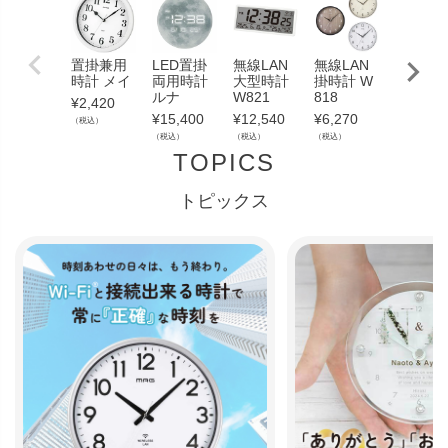
置掛兼用
LED置掛
無線LAN
無線LAN
無線LA
時計 メイ
両用時計
大型時計
掛時計 W
掛時計 
ルナ
W821
818
820
¥
2,420
¥
15,400
¥
12,540
¥
6,270
¥
11,000
（税込）
（税込）
（税込）
（税込）
（税込）
TOPICS
トピックス