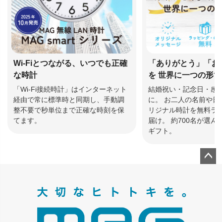
Wi-Fiとつながる、いつでも正確
「ありがとう」「お
な時計
を 世界に一つの形
「Wi-Fi接続時計」はインターネット
結婚祝い・記念日・感
経由で常に標準時と同期し、手動調
に。 お二人の名前や日
整不要で秒単位まで正確な時刻を保
リジナル時計を無料ラ
てます。
届け。 約700名が選
ギフト。
ペー
ジト
ップ
へ