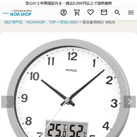
安心の２年間保証付き・税込5,500円以上
で送料無料
account_circle
shopping_cart
favorite
mail
search
menu
時計専門店「NOASHOP」TOP
壁掛け時計
置掛兼用時計 W826