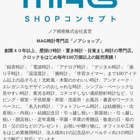
ノア精密株式会社直営
MAG時計専門店「ノアショップ」
創業４０年以上、壁掛け時計・置き時計・目覚まし時計の専門店。
クロックをはじめ毎年100万個以上の販売実績！
「録音時計」「電波時計」「アナログ時計」「デジタル時計」「振
り子時計」「温湿度計」「腕時計」「学習タイマー」まで100アイテ
ム以上の品ぞろえ！北欧風・木製のかわいい時計、アンティーク・
エレガンスなデザインのおしゃれな時計、シンプル・ベーシックな
見やすい時計、夜光る時計、コチコチしない連続秒針時計など、リ
ビング・寝室・子供部屋・和室・洗面所・お風呂・書斎やワークス
ペースに。「名入れ時計」「フォトフレーム時計」は結婚祝い・出
産祝い・内祝い・結婚記念日・引っ越し祝い・新築祝い・引っ越し
祝い・開店祝い・定年退職・卒園・卒業の寄贈品・敬老の日・母の
日・父の日などのプレゼント、お祝いや贈り物に。オフィスや工場
をはじめ業務用時計、法人様向けの記念品やノベルティ向けの時計
まで幅広く対応しています。