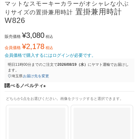
マットなスモーキーカラーがオシャレな小ぶ
置掛兼用時計
りサイズの置掛兼用時計
W826
¥
3,080
販売価格
税込
¥
2,178
会員価格
税込
会員価格で購入するにはログインが必要です。
明日
11時00分
までのご注文で
2026/08/19（水）
に
ヤマト運輸
でお届けし
ます。
埼玉県
お届け先を変更
選べるノベルティ
(
どちらか1点をお選びください。画像をクリックすると選択できます。
必
須
)