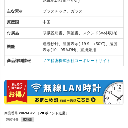
乾電池1本(電池別売)
主な素材
プラスチック、ガラス
原産国
中国
付属品
取扱説明書、保証書、スタンド(本体収納)
連続秒針、温度表示(-19.9～+50℃)、湿度
機能
表示(10～95％RH)、置掛兼用
商品詳細情報
ノア精密株式会社コーポレートサイト
商品番号
W826GYZ
[
28
ポイント進呈 ]
連続秒針
電池別