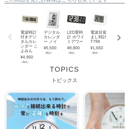
電波時計
デジタル
LED置時
電波目覚
無線LA
付きデジ
カレンダ
計 ホワイ
まし時計
時計 T8
タルカレ
ー ノイ
トアワー
T799
¥
4,730
ンダー こ
¥
5,500
¥
8,800
¥
1,650
（税込）
よみん
（税込）
（税込）
（税込）
¥
4,950
（税込）
TOPICS
トピックス