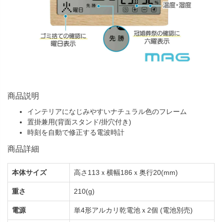
商品説明
インテリアになじみやすいナチュラル色のフレーム
置掛兼用(背面スタンド/掛穴付き)
時刻を自動で修正する電波時計
商品詳細
本体サイズ
高さ113ｘ横幅186ｘ奥行20(mm)
重さ
210(g)
電源
単4形アルカリ乾電池ｘ2個 (電池別売)