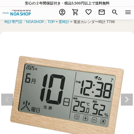
安心の２年間保証付き・税込5,500円以上
で送料無料
account_circle
shopping_cart
favorite
mail
search
menu
時計専門店「NOASHOP」TOP
置時計
電波カレンダー時計 T798