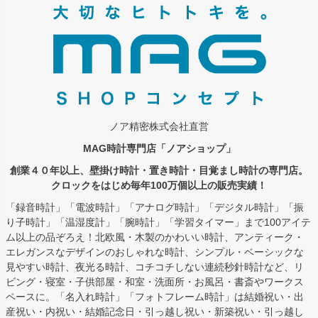
ップ
へ
ノア精密株式会社直営
MAG時計専門店「ノアショップ」
創業４０年以上、壁掛け時計・置き時計・目覚まし時計の専門店。
クロックをはじめ毎年100万個以上の販売実績！
「録音時計」「電波時計」「アナログ時計」「デジタル時計」「振
り子時計」「温湿度計」「腕時計」「学習タイマー」まで100アイテ
ム以上の品ぞろえ！北欧風・木製のかわいい時計、アンティーク・
エレガンスなデザインのおしゃれな時計、シンプル・ベーシックな
見やすい時計、夜光る時計、コチコチしない連続秒針時計など、リ
ビング・寝室・子供部屋・和室・洗面所・お風呂・書斎やワークス
ペースに。「名入れ時計」「フォトフレーム時計」は結婚祝い・出
産祝い・内祝い・結婚記念日・引っ越し祝い・新築祝い・引っ越し