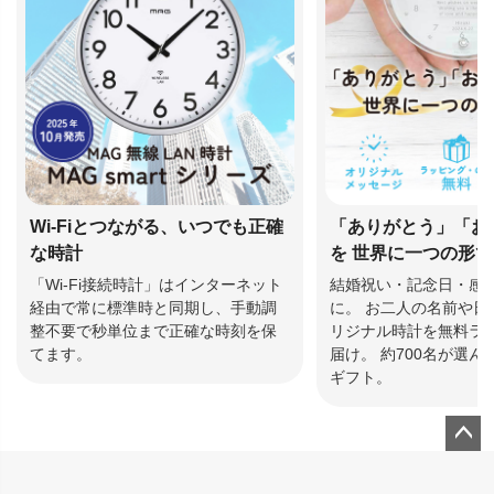
Wi-Fiとつながる、いつでも正確
「ありがとう」「お
な時計
を 世界に一つの形
「Wi-Fi接続時計」はインターネット
結婚祝い・記念日・感
経由で常に標準時と同期し、手動調
に。 お二人の名前や日
整不要で秒単位まで正確な時刻を保
リジナル時計を無料ラ
てます。
届け。 約700名が選
ギフト。
ペー
ジト