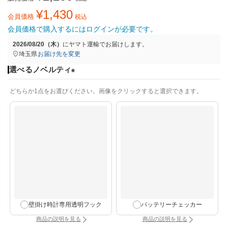
¥
1,430
会員価格
税込
会員価格で購入するにはログインが必要です。
2026/08/20（木）
に
ヤマト運輸
でお届けします。
埼玉県
お届け先を変更
選べるノベルティ
(
どちらか1点をお選びください。画像をクリックすると選択できます。
必
須
)
壁掛け時計専用透明フック
バッテリーチェッカー
商品の説明を見る
商品の説明を見る
：壁掛け時計専用透明フック（別タブで開きます）
：バッテリーチェッカー