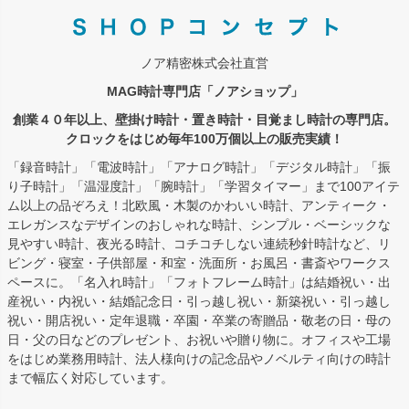
ノア精密株式会社直営
MAG時計専門店「ノアショップ」
創業４０年以上、壁掛け時計・置き時計・目覚まし時計の専門店。
クロックをはじめ毎年100万個以上の販売実績！
「録音時計」「電波時計」「アナログ時計」「デジタル時計」「振
り子時計」「温湿度計」「腕時計」「学習タイマー」まで100アイテ
ム以上の品ぞろえ！北欧風・木製のかわいい時計、アンティーク・
エレガンスなデザインのおしゃれな時計、シンプル・ベーシックな
見やすい時計、夜光る時計、コチコチしない連続秒針時計など、リ
ビング・寝室・子供部屋・和室・洗面所・お風呂・書斎やワークス
ペースに。「名入れ時計」「フォトフレーム時計」は結婚祝い・出
産祝い・内祝い・結婚記念日・引っ越し祝い・新築祝い・引っ越し
祝い・開店祝い・定年退職・卒園・卒業の寄贈品・敬老の日・母の
日・父の日などのプレゼント、お祝いや贈り物に。オフィスや工場
をはじめ業務用時計、法人様向けの記念品やノベルティ向けの時計
まで幅広く対応しています。