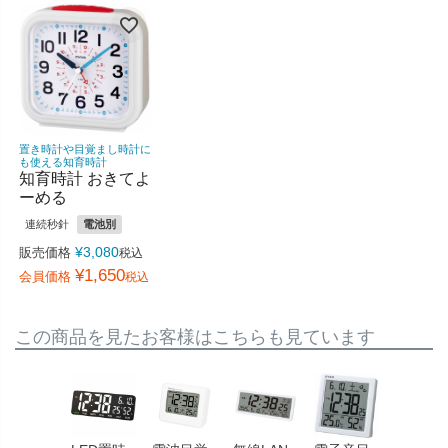
置き時計や目覚まし時計に
も使える知育時計
知育時計 おきてよ
ーめる
連続秒針
電池別
¥
3,080
販売価格
税込
¥
1,650
会員価格
税込
この商品を見たお客様はこちらも見ています