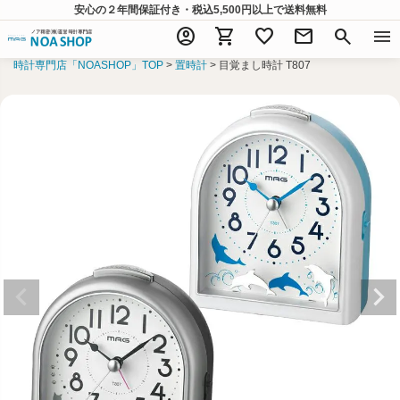
安心の２年間保証付き・税込5,500円以上
で送料無料
account_circle
shopping_cart
favorite
mail
search
menu
時計専門店「NOASHOP」TOP
置時計
目覚まし時計 T807