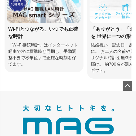
Wi-Fiとつながる、いつでも正確
「ありがとう」「お
な時計
を 世界に一つの形
「Wi-Fi接続時計」はインターネット
結婚祝い・記念日・感
経由で常に標準時と同期し、手動調
に。 お二人の名前や日
整不要で秒単位まで正確な時刻を保
リジナル時計を無料ラ
てます。
届け。 約700名が選
ギフト。
ペー
ジト
ップ
へ