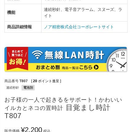
連続秒針、電子音アラーム、スヌーズ、ラ
機能
イト
商品詳細情報
ノア精密株式会社コーポレートサイト
商品番号
T807
[
20
ポイント進呈 ]
連続秒針
電池別
お子様の一人で起きるをサポート！かわいい
目覚まし時計
イルカとネコの置時計
T807
¥
2,200
販売価格
税込