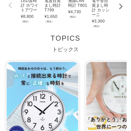
LED置時
電波目覚
無線LAN
電子音目
ミニ電
計 ホワイ
まし時計
時計 T801
覚まし時
時計 フ
トアワー
T799
計 カッシ
ルマン
¥
4,730
ーニ
¥
8,800
¥
1,650
¥
3,300
（税込）
¥
3,300
（税込）
（税込）
（税込）
（税込）
TOPICS
トピックス