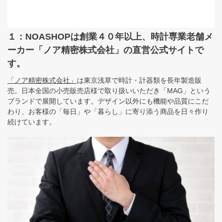
１：NOASHOPは創業４０年以上、時計専業老舗メ
ーカー「ノア精密株式会社」の直営公式サイトで
す。
「ノア精密株式会社」
は東京浅草で時計・計器類を長年製造販
売。日本全国の小売販売店様で取り扱いいただき「MAG」という
ブランドで展開しています。デザイン以外にも機能や品質にこだ
わり、お客様の「毎日」や「暮らし」に寄り添う商品を日々作り
続けています。