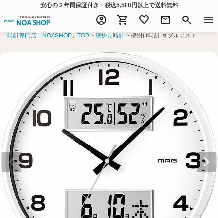
安心の２年間保証付き・税込5,500円以上
で送料無料
account_circle
shopping_cart
favorite
mail
search
menu
時計専門店「NOASHOP」TOP
壁掛け時計
壁掛け時計 ダブルポスト