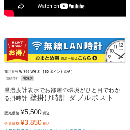
商品番号
W-766 WH-Z
[
50
ポイント進呈 ]
連続秒針
電池別
温湿度計表示でお部屋の環境がひと目でわか
壁掛け時計 ダブルポスト
る掛時計
¥
5,500
販売価格
税込
¥
3,850
会員価格
税込