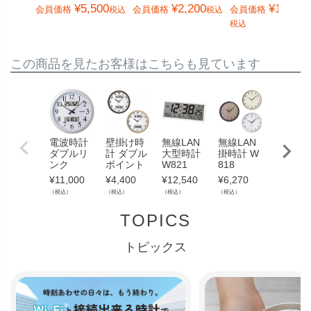
¥
5,500
¥
2,200
¥
14,300
会員価格
会員価格
会員価格
税込
税込
税込
この商品を見たお客様はこちらも見ています
電波時計
壁掛け時
無線LAN
無線LAN
無線LA
ダブルリ
計 ダブル
大型時計
掛時計 W
掛時計 
ンク
ポイント
W821
818
820
¥
11,000
¥
4,400
¥
12,540
¥
6,270
¥
11,000
（税込）
（税込）
（税込）
（税込）
（税込）
TOPICS
トピックス