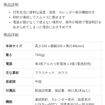
商品説明
日常生活に便利な温度・湿度・カレンダー表示機能付き
秒針が連続してスムーズに動きます
電波が届かなくて使えない場所や、操作が複雑で電波時計を
あきらめてしまった場合におすすめです
商品詳細
本体サイズ
高さ320ｘ横幅320ｘ奥行48(mm)
重さ
750(g)
電源
単3形アルカリ乾電池ｘ3個 (電池別売)
主な素材
プラスチック、ガラス
原産国
中国
付属品
取扱説明書、保証書、掛け具(木ねじ)
連続秒針、カレンダー表示、温度表示
機能
(-19.9～+50℃)、湿度表示(10～95％RH)