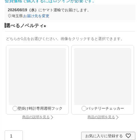
会員価格で購入するにはログインが必要です。
2026/08/19（水）
に
ヤマト運輸
でお届けします。
埼玉県
お届け先を変更
選べるノベルティ
(
どちらか1点をお選びください。画像をクリックすると選択できます。
必
須
)
壁掛け時計専用透明フック
バッテリーチェッカー
商品の説明を見る
商品の説明を見る
：壁掛け時計専用透明フック（別タブで開きます）
：バッテリーチェッカー
お気に入りに登録する