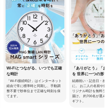
Wi-Fiとつながる、いつでも正確
「ありがとう」「お
な時計
を 世界に一つの形
「Wi-Fi接続時計」はインターネット
結婚祝い・記念日・感
経由で常に標準時と同期し、手動調
に。 お二人の名前や日
整不要で秒単位まで正確な時刻を保
リジナル時計を無料ラ
てます。
届け。 約700名が選
ギフト。