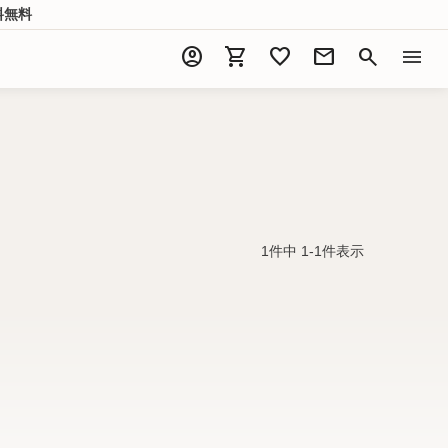
料無料
account_circle
shopping_cart
favorite
mail
search
menu
1
件中
1
-
1
件表示