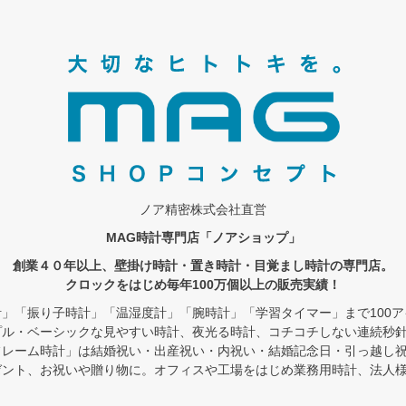
ノア精密株式会社直営
MAG時計専門店「ノアショップ」
創業４０年以上、壁掛け時計・置き時計・目覚まし時計の専門店。
クロックをはじめ毎年100万個以上の販売実績！
」「振り子時計」「温湿度計」「腕時計」「学習タイマー」まで100
プル・ベーシックな見やすい時計、夜光る時計、コチコチしない連続秒
フレーム時計」は結婚祝い・出産祝い・内祝い・結婚記念日・引っ越し
ゼント、お祝いや贈り物に。オフィスや工場をはじめ業務用時計、法人