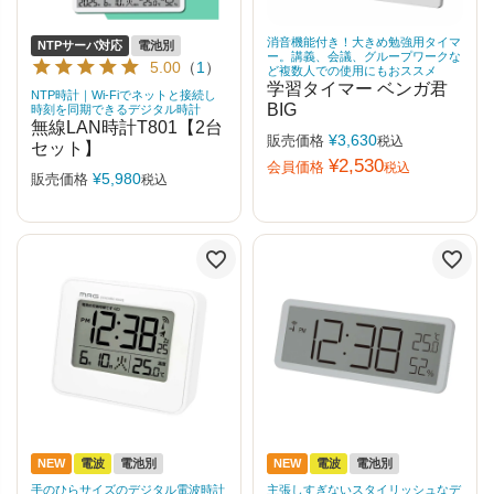
消音機能付き！大きめ勉強用タイマ
NTPサーバ対応
電池別
ー。講義、会議、グループワークな
5.00
（
1
）
ど複数人での使用にもおススメ
学習タイマー ベンガ君
NTP時計｜Wi-Fiでネットと接続し
BIG
時刻を同期できるデジタル時計
無線LAN時計T801【2台
¥
3,630
販売価格
税込
セット】
¥
2,530
会員価格
税込
¥
5,980
販売価格
税込
NEW
電波
電池別
NEW
電波
電池別
手のひらサイズのデジタル電波時計
主張しすぎないスタイリッシュなデ