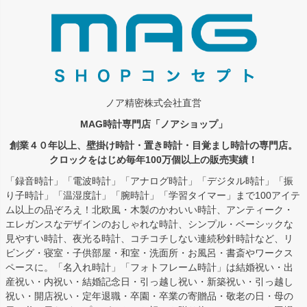
へ
ノア精密株式会社直営
MAG時計専門店「ノアショップ」
創業４０年以上、壁掛け時計・置き時計・目覚まし時計の専門店。
クロックをはじめ毎年100万個以上の販売実績！
「録音時計」「電波時計」「アナログ時計」「デジタル時計」「振
り子時計」「温湿度計」「腕時計」「学習タイマー」まで100アイテ
ム以上の品ぞろえ！北欧風・木製のかわいい時計、アンティーク・
エレガンスなデザインのおしゃれな時計、シンプル・ベーシックな
見やすい時計、夜光る時計、コチコチしない連続秒針時計など、リ
ビング・寝室・子供部屋・和室・洗面所・お風呂・書斎やワークス
ペースに。「名入れ時計」「フォトフレーム時計」は結婚祝い・出
産祝い・内祝い・結婚記念日・引っ越し祝い・新築祝い・引っ越し
祝い・開店祝い・定年退職・卒園・卒業の寄贈品・敬老の日・母の