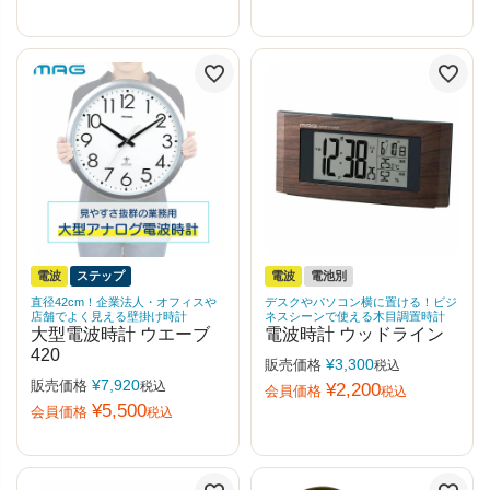
電波
ステップ
電波
電池別
直径42cm！企業法人・オフィスや
デスクやパソコン横に置ける！ビジ
店舗でよく見える壁掛け時計
ネスシーンで使える木目調置時計
大型電波時計 ウエーブ
電波時計 ウッドライン
420
¥
3,300
販売価格
税込
¥
7,920
販売価格
税込
¥
2,200
会員価格
税込
¥
5,500
会員価格
税込