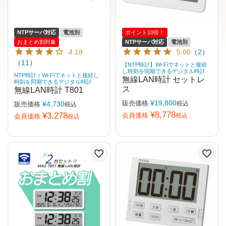
NTPサーバ対応
電池別
ポイント10倍！
おまとめ割対象
NTPサーバ対応
電池別
4.18
5.00
（
2
）
（
11
）
【NTP時計】Wi-Fiでネットと接続
し時刻を同期できるデジタル時計
NTP時計｜Wi-Fiでネットと接続し
無線LAN時計 セットレ
時刻を同期できるデジタル時計
ス
無線LAN時計 T801
¥
19,800
販売価格
¥
4,730
税込
販売価格
税込
¥
8,778
¥
3,278
会員価格
税込
会員価格
税込