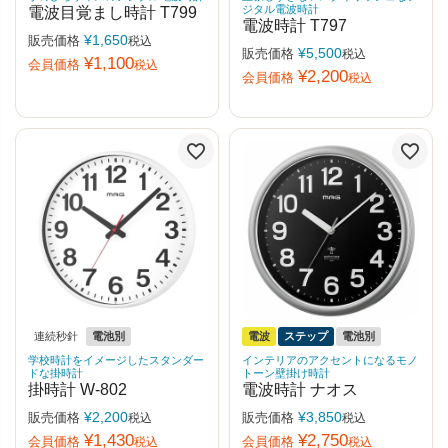
ジタル電波時計
電波目覚まし時計 T799
電波時計 T797
¥
1,650
販売価格
税込
¥
5,500
販売価格
税込
¥
1,100
会員価格
税込
¥
2,200
会員価格
税込
連続秒針
電池別
電波
ステップ
電池別
学校時計をイメージしたスタンダー
インテリアのアクセントになるモノ
ドな掛時計
トーン壁掛け時計
掛時計 W-802
電波時計 ナオス
¥
2,200
¥
3,850
販売価格
販売価格
税込
税込
¥
1,430
¥
2,750
会員価格
会員価格
税込
税込