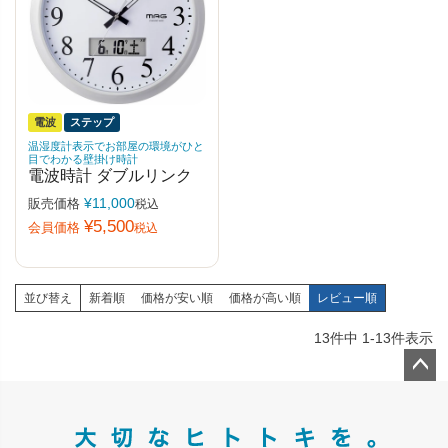
電波
ステップ
温湿度計表示でお部屋の環境がひと
目でわかる壁掛け時計
電波時計 ダブルリンク
¥
11,000
販売価格
税込
¥
5,500
会員価格
税込
並び替え
新着順
価格が安い順
価格が高い順
レビュー順
13
件中
1
-
13
件表示
ペー
ジト
ップ