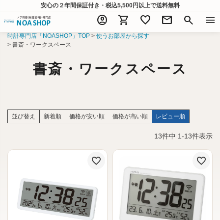
安心の２年間保証付き・税込5,500円以上
で送料無料
account_circle
shopping_cart
favorite
mail
search
menu
時計専門店「NOASHOP」TOP
使うお部屋から探す
書斎・ワークスペース
書斎・ワークスペース
並び替え
新着順
価格が安い順
価格が高い順
レビュー順
13
件中
1
-
13
件表示