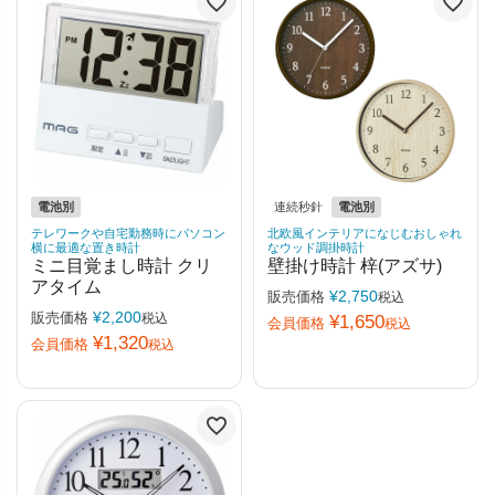
電池別
連続秒針
電池別
テレワークや自宅勤務時にパソコン
北欧風インテリアになじむおしゃれ
横に最適な置き時計
なウッド調掛時計
ミニ目覚まし時計 クリ
壁掛け時計 梓(アズサ)
アタイム
¥
2,750
販売価格
税込
¥
2,200
販売価格
税込
¥
1,650
会員価格
税込
¥
1,320
会員価格
税込