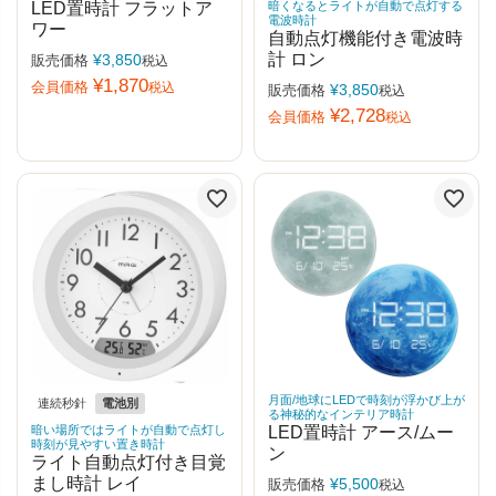
LED置時計 フラットア
暗くなるとライトが自動で点灯する
電波時計
ワー
自動点灯機能付き電波時
計 ロン
¥
3,850
販売価格
税込
¥
1,870
会員価格
税込
¥
3,850
販売価格
税込
¥
2,728
会員価格
税込
月面/地球にLEDで時刻が浮かび上が
連続秒針
電池別
る神秘的なインテリア時計
暗い場所ではライトが自動で点灯し
LED置時計 アース/ムー
時刻が見やすい置き時計
ン
ライト自動点灯付き目覚
まし時計 レイ
¥
5,500
販売価格
税込