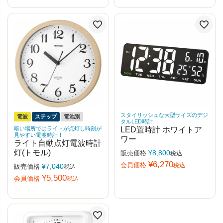
スタイリッシュな大型サイズのデジ
電波
ステップ
電池別
タルLED時計
暗い場所ではライトが点灯し時刻が
LED置時計 ホワイトア
見やすい電波時計！
ワー
ライト自動点灯電波時計
灯(トモル)
¥
8,800
販売価格
税込
¥
6,270
会員価格
税込
¥
7,040
販売価格
税込
¥
5,500
会員価格
税込