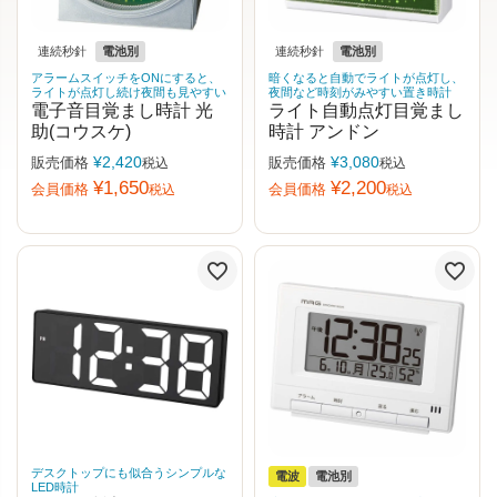
連続秒針
電池別
連続秒針
電池別
アラームスイッチをONにすると、
暗くなると自動でライトが点灯し、
ライトが点灯し続け夜間も見やすい
夜間など時刻がみやすい置き時計
電子音目覚まし時計 光
ライト自動点灯目覚まし
助(コウスケ)
時計 アンドン
¥
2,420
¥
3,080
販売価格
販売価格
税込
税込
¥
1,650
¥
2,200
会員価格
会員価格
税込
税込
デスクトップにも似合うシンプルな
電波
電池別
LED時計