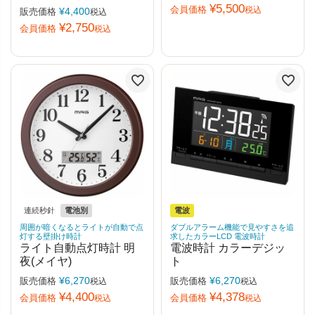
¥
5,500
会員価格
税込
¥
4,400
販売価格
税込
¥
2,750
会員価格
税込
連続秒針
電池別
電波
周囲が暗くなるとライトが自動で点
ダブルアラーム機能で見やすさを追
灯する壁掛け時計
求したカラーLCD 電波時計
ライト自動点灯時計 明
電波時計 カラーデジッ
夜(メイヤ)
ト
¥
6,270
¥
6,270
販売価格
販売価格
税込
税込
¥
4,400
¥
4,378
会員価格
会員価格
税込
税込