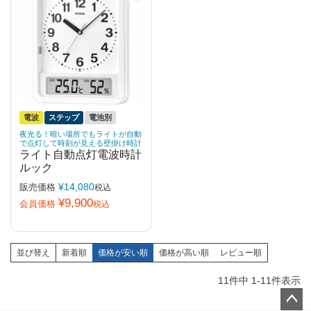
電波
ステップ
電池別
夜光る！暗い場所でもライトが自動
で点灯して時刻が見える壁掛け時計
ライト自動点灯電波時計
ルック
¥
14,080
販売価格
税込
¥
9,900
会員価格
税込
並び替え
新着順
価格が安い順
価格が高い順
レビュー順
11
件中
1
-
11
件表示