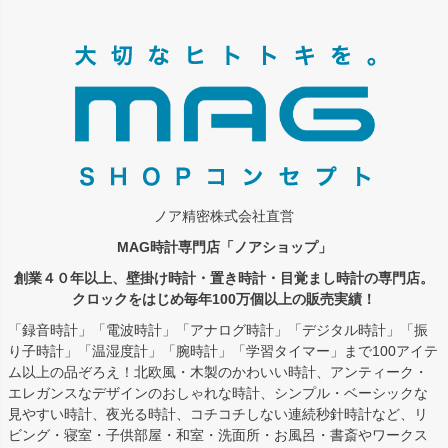
ペー
ジト
ップ
へ
ノア精密株式会社直営
MAG時計専門店「ノアショップ」
創業４０年以上、壁掛け時計・置き時計・目覚まし時計の専門店。
クロックをはじめ毎年100万個以上の販売実績！
「録音時計」「電波時計」「アナログ時計」「デジタル時計」「振
り子時計」「温湿度計」「腕時計」「学習タイマー」まで100アイテ
ム以上の品ぞろえ！北欧風・木製のかわいい時計、アンティーク・
エレガンスなデザインのおしゃれな時計、シンプル・ベーシックな
見やすい時計、夜光る時計、コチコチしない連続秒針時計など、リ
ビング・寝室・子供部屋・和室・洗面所・お風呂・書斎やワークス