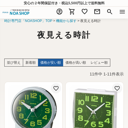
安心の２年間保証付き・税込5,500円以上
で送料無料
account_circle
shopping_cart
favorite
mail
search
menu
時計専門店「NOASHOP」TOP
機能から探す
夜見える時計
夜見える時計
並び替え
新着順
価格が安い順
価格が高い順
レビュー順
11
件中
1
-
11
件表示