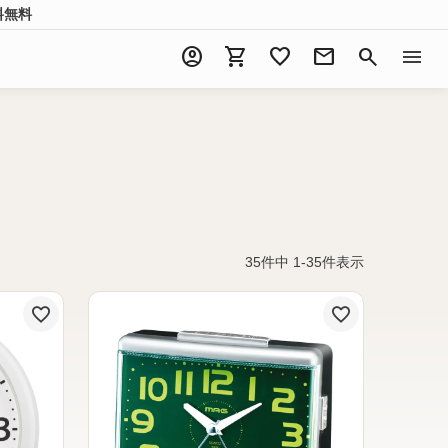
料無料
account_circle
shopping_cart
favorite
mail
search
menu
35
件中
1
-
35
件表示