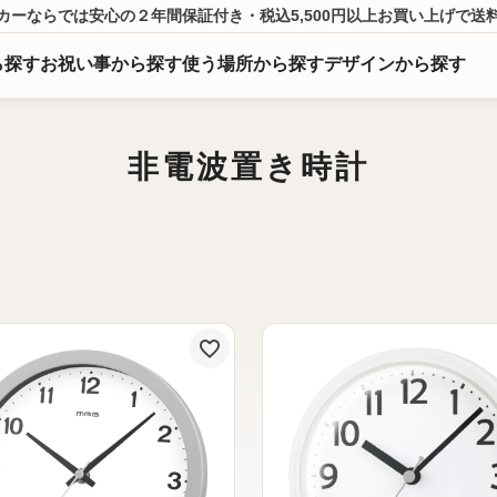
カーならでは
安心の２年間保証付き・税込5,500円以上
お買い上げ
で送
ら
探
す
お祝い事から探す
使う場所から探す
デザインから探す
非電波置き時計