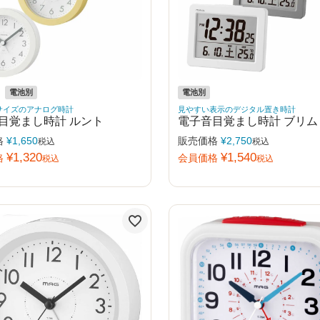
電池別
電池別
サイズのアナログ時計
見やすい表示のデジタル置き時計
目覚まし時計 ルント
電子音目覚まし時計 ブリム
格
¥
1,650
販売価格
¥
2,750
税込
税込
¥
1,320
¥
1,540
格
会員価格
税込
税込