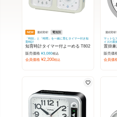
NEW
連続秒針
電池別
連続秒針
「時刻」と「時間」を一緒に育むタイマー付き知
マットな
育時計
イズの置
知育時計タイマー付よーめる T802
置掛兼
販売価格
¥
3,080
販売価
税込
¥
2,200
会員価格
会員価
税込