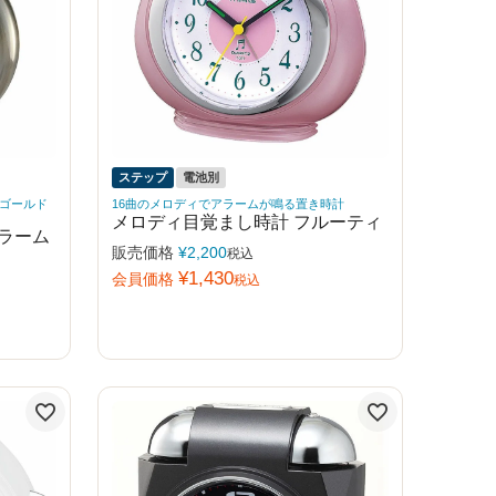
ステップ
電池別
ゴールド
16曲のメロディでアラームが鳴る置き時計
メロディ目覚まし時計 フルーティ
ラーム
販売価格
¥
2,200
税込
¥
1,430
会員価格
税込