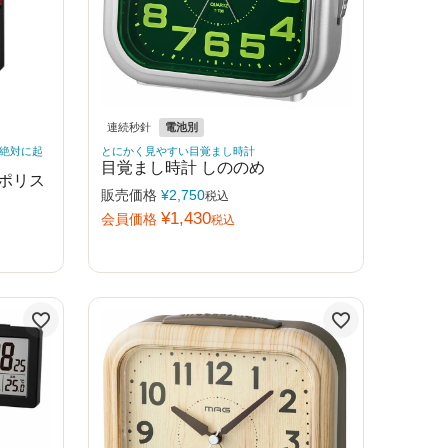
連続秒針
電池別
絶対に起
とにかく見やすい目覚まし時計
目覚まし時計 しののめ
ポリス
販売価格
¥
2,750
税込
¥
1,430
会員価格
税込