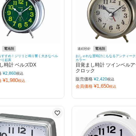
電池別
連続秒針
電池別
おすすめ！ジリリと鳴り響く大きなベル
おしゃれな置時計にもなるアンティーク
かり起床
カラー
し時計 ベルズDX
目覚まし時計 ツインベルア
クロック
格
¥
2,860
税込
販売価格
¥
2,420
税込
¥
1,980
格
税込
¥
1,650
会員価格
税込