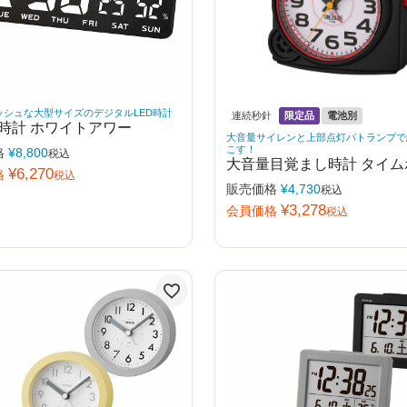
ッシュな大型サイズのデジタルLED時計
連続秒針
限定品
電池別
置時計 ホワイトアワー
大音量サイレンと上部点灯パトランプで
こす！
格
¥
8,800
税込
大音量目覚まし時計 タイム
¥
6,270
格
税込
販売価格
¥
4,730
税込
¥
3,278
会員価格
税込