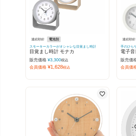
連続秒針
電池別
連続秒針
スモーキーカラーがオシャレな目覚まし時計
手のひら
目覚まし時計 モナカ
電子音
販売価格
¥
3,300
販売価
税込
¥
1,628
会員価格
会員価
税込