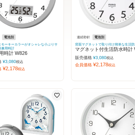
電池別
連続秒針
電池別
スモーキーカラーがオシャレな小ぶりサ
背面マグネットで取り付け簡単な生活防
掛兼用時計
マグネット付生活防水時計 W
用時計 W826
販売価格
¥
3,080
税込
格
¥
3,080
税込
¥
2,178
会員価格
税込
¥
2,178
格
税込