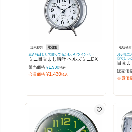
連続秒針
電池別
連続秒針
置き時計として飾ってもかわいいツインベル
お子様に
ミニ目覚まし時計 ベルズミニDX
音でしっ
目覚ま
販売価格
¥
1,980
税込
販売価
¥
1,430
会員価格
税込
会員価