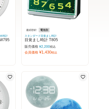
連続秒針
電池別
水時計
スタンダード目覚まし時計
795
目覚まし時計 T805
販売価格
¥
2,200
税込
¥
1,430
会員価格
税込