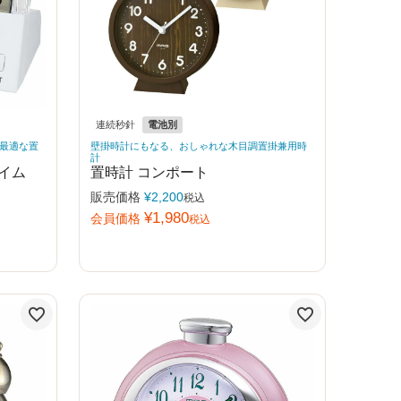
連続秒針
電池別
最適な置
壁掛時計にもなる、おしゃれな木目調置掛兼用時
計
イム
置時計 コンポート
販売価格
¥
2,200
税込
¥
1,980
会員価格
税込