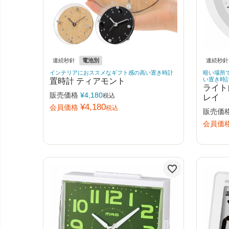
連続秒針
電池別
連続秒針
インテリアにおススメなギフト感の高い置き時計
暗い場所
置時計 ティアモント
い置き時
ライト
販売価格
¥
4,180
税込
レイ
¥
4,180
会員価格
税込
販売価
会員価