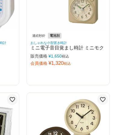
連続秒針
電池別
時計
おしゃれな小型置き時計
ミニ電子音目覚まし時計 ミニモク
販売価格
¥
1,650
税込
¥
1,320
会員価格
税込