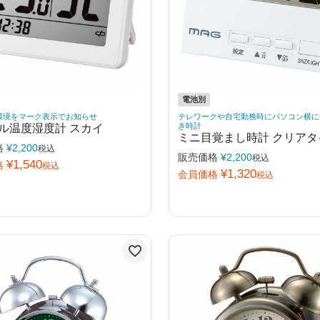
電池別
環境をマーク表示でお知らせ
テレワークや自宅勤務時にパソコン横に
ル温度湿度計 スカイ
き時計
ミニ目覚まし時計 クリアタ
格
¥
2,200
税込
販売価格
¥
2,200
税込
¥
1,540
格
税込
¥
1,320
会員価格
税込