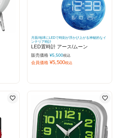
月面/地球にLEDで時刻が浮かび上がる神秘的なイ
ンテリア時計
LED置時計 アース/ムーン
販売価格
¥
5,500
税込
¥
5,500
会員価格
税込