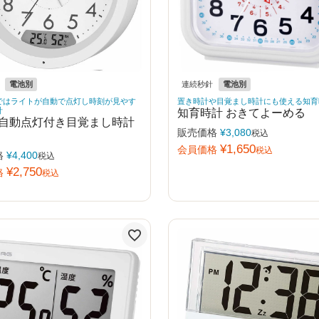
電池別
連続秒針
電池別
ではライトが自動で点灯し時刻が見やす
置き時計や目覚まし時計にも使える知育
計
知育時計 おきてよーめる
自動点灯付き目覚まし時計
販売価格
¥
3,080
税込
¥
1,650
会員価格
税込
格
¥
4,400
税込
¥
2,750
格
税込