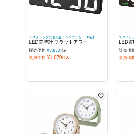
デスクトップにも似合うシンプルなLED時計
スタイリ
LED置時計 フラットアワー
LED
販売価格
¥
3,850
販売価
税込
¥
1,870
会員価格
会員価
税込