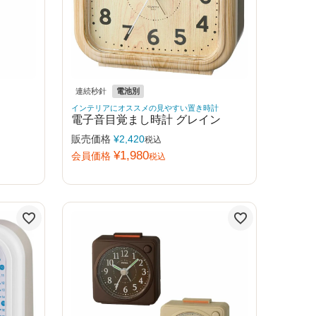
連続秒針
電池別
インテリアにオススメの見やすい置き時計
電子音目覚まし時計 グレイン
販売価格
¥
2,420
税込
¥
1,980
会員価格
税込