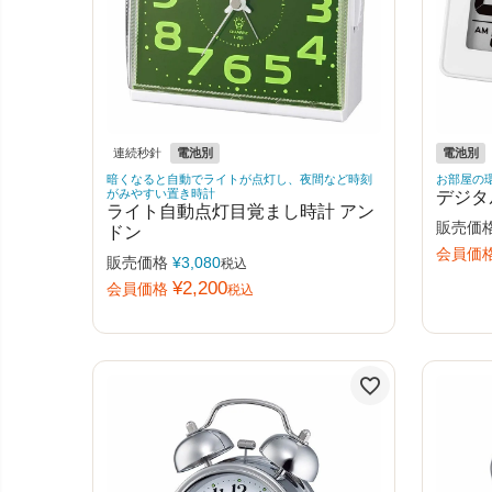
連続秒針
電池別
電池別
暗くなると自動でライトが点灯し、夜間など時刻
お部屋の
がみやすい置き時計
デジタ
ライト自動点灯目覚まし時計 アン
販売価
ドン
会員価
販売価格
¥
3,080
税込
¥
2,200
会員価格
税込