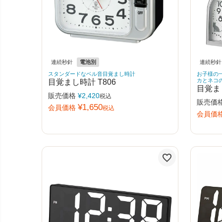
連続秒針
電池別
連続秒針
スタンダードなベル音目覚まし時計
お子様の
目覚まし時計 T806
カとネコ
目覚まし
販売価格
¥
2,420
税込
販売価
¥
1,650
会員価格
税込
会員価