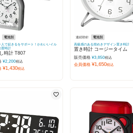
電池別
連続秒針
電池別
一人で起きるをサポート！かわいいイル
高級感のある煌めきデザイン置き時計
の置時計
置き時計 コージータイム
時計 T807
販売価格
¥
3,850
税込
格
¥
2,200
税込
¥
1,650
会員価格
税込
¥
1,430
格
税込