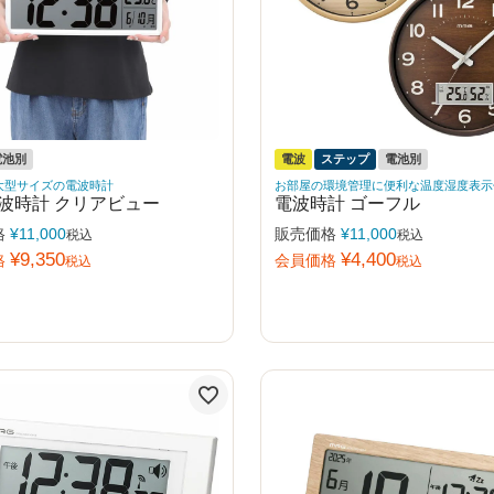
電池別
電波
ステップ
電池別
大型サイズの電波時計
お部屋の環境管理に便利な温度湿度表示
波時計 クリアビュー
電波時計 ゴーフル
格
¥
11,000
販売価格
¥
11,000
税込
税込
¥
9,350
¥
4,400
格
会員価格
税込
税込