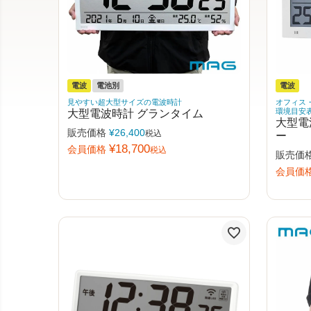
電波
電池別
電波
見やすい超大型サイズの電波時計
オフィス
大型電波時計 グランタイム
環境目安
大型電
販売価格
¥
26,400
税込
ー
¥
18,700
会員価格
税込
販売価
会員価