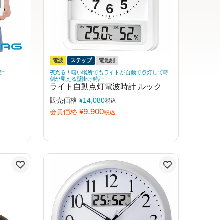
電波
ステップ
電池別
計
夜光る！暗い場所でもライトが自動で点灯して時
刻が見える壁掛け時計
ライト自動点灯電波時計 ルック
販売価格
¥
14,080
税込
¥
9,900
会員価格
税込