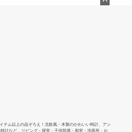
ペー
ジト
ップ
へ
アイテム以上の品ぞろえ！北欧風・木製のかわいい時計、アン
針時計など、リビング・寝室・子供部屋・和室・洗面所・お