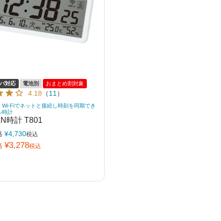
ーバ対応
電池別
おまとめ割対象
4.18
（
11
）
｜Wi-Fiでネットと接続し時刻を同期でき
ル時計
N時計 T801
格
¥
4,730
税込
¥
3,278
格
税込