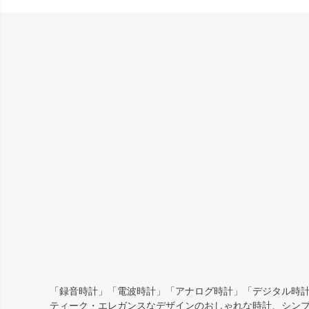
「録音時計」「電波時計」「アナログ時計」「デジタル時計
ティーク・エレガンスなデザインのおしゃれな時計、シン