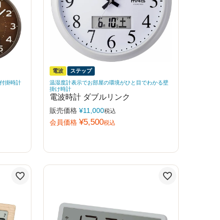
電波
ステップ
付掛時計
温湿度計表示でお部屋の環境がひと目でわかる壁
掛け時計
電波時計 ダブルリンク
販売価格
¥
11,000
税込
¥
5,500
会員価格
税込