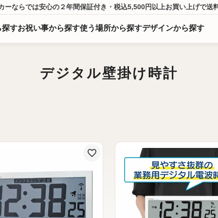
カーならでは
安心の２年間保証付き・税込5,500円以上
お買い上げ
で送
ら
探
す
お祝い事から探す
使う場所から探す
デザインから探す
デジタル壁掛け時計