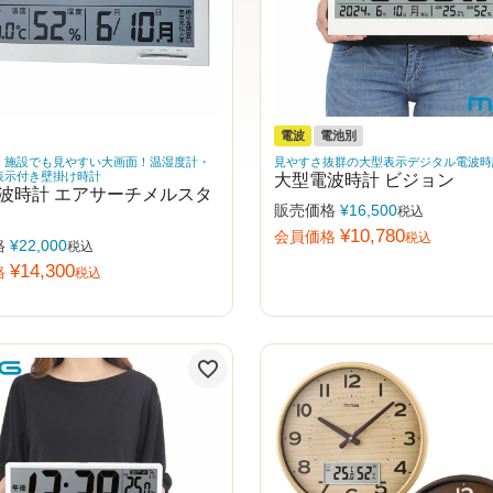
電波
電池別
・施設でも見やすい大画面！温湿度計・
見やすさ抜群の大型表示デジタル電波時
表示付き壁掛け時計
大型電波時計 ビジョン
波時計 エアサーチメルスタ
販売価格
¥
16,500
税込
¥
10,780
会員価格
税込
格
¥
22,000
税込
¥
14,300
格
税込