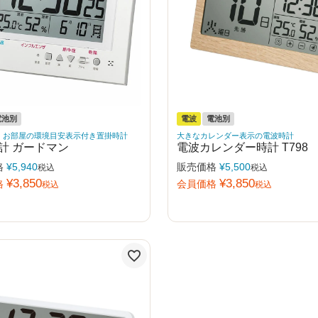
電池別
電波
電池別
・お部屋の環境目安表示付き置掛時計
大きなカレンダー表示の電波時計
計 ガードマン
電波カレンダー時計 T798
格
¥
5,940
販売価格
¥
5,500
税込
税込
¥
3,850
¥
3,850
格
会員価格
税込
税込