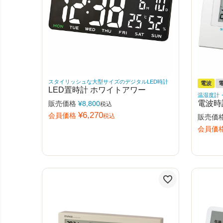
スタイリッシュな大型サイズのデジタルLED時計
電波
LED置時計 ホワイトアワー
温湿度計
電波時
販売価格
¥
8,800
税込
¥
6,270
会員価格
税込
販売価
会員価