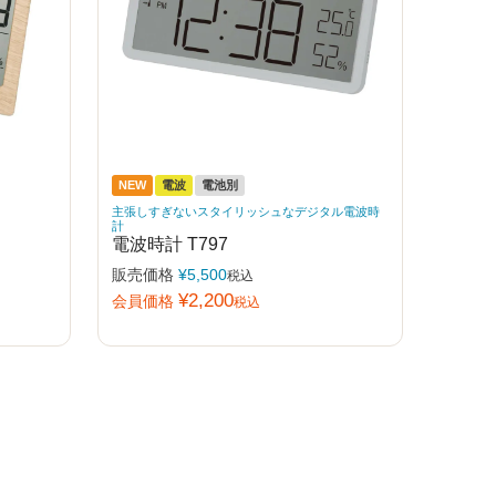
NEW
電波
電池別
主張しすぎないスタイリッシュなデジタル電波時
計
電波時計 T797
販売価格
¥
5,500
税込
¥
2,200
会員価格
税込