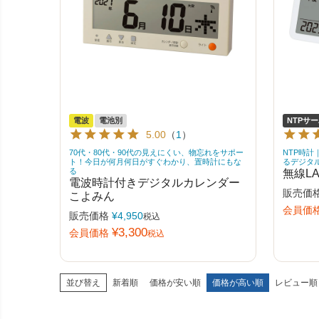
電波
電池別
NTPサ
5.00
（
1
）
70代・80代・90代の見えにくい、物忘れをサポー
NTP時計
ト！今日が何月何日がすぐわかり、置時計にもな
るデジタ
る
無線LA
電波時計付きデジタルカレンダー
販売価
こよみん
会員価
販売価格
¥
4,950
税込
¥
3,300
会員価格
税込
並び替え
新着順
価格が安い順
価格が高い順
レビュー順