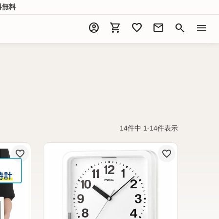
料無料
account_circle
shopping_cart
favorite
mail
search
menu
14
件中
1
-
14
件表示