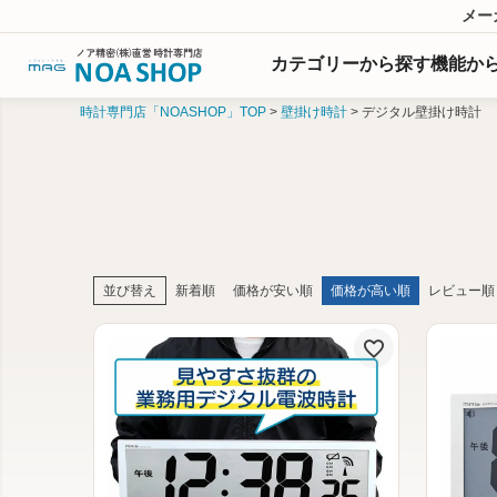
メー
カテゴリーから探す
機能
か
時計専門店「NOASHOP」TOP
壁掛け時計
デジタル壁掛け時計
並び替え
新着順
価格が安い順
価格が高い順
レビュー順