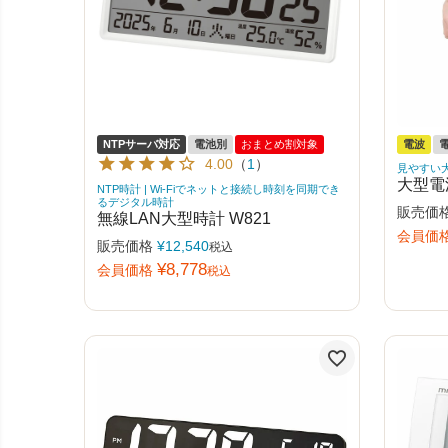
NTPサーバ対応
電池別
おまとめ割対象
電波
4.00
（
1
）
見やすい
大型電
NTP時計 | Wi-Fiでネットと接続し時刻を同期でき
るデジタル時計
販売価
無線LAN大型時計 W821
会員価
販売価格
¥
12,540
税込
¥
8,778
会員価格
税込