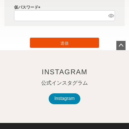
須
仮パスワード
)
(
必
須
)
送信
ペー
ジト
ップ
INSTAGRAM
へ
公式インスタグラム
Instagram