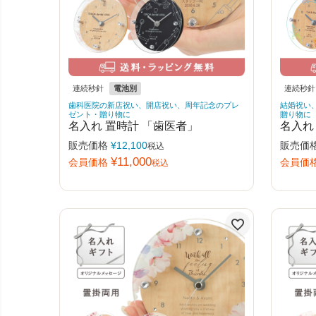
連続秒針
電池別
連続秒針
歯科医院の新店祝い、開店祝い、周年記念のプレ
結婚祝い
ゼント・贈り物に
贈り物に
名入れ 置時計 「歯医者」
名入れ
販売価格
¥
12,100
販売価
税込
¥
11,000
会員価格
会員価
税込