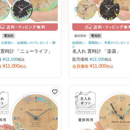
電池別
連続秒針
電池別
、出産祝い、結婚祝いのプレゼント・贈
結婚祝い、退職祝い、卒業のプレゼント
に
 置時計 「ニューライフ」
名入れ 置時計 「楽器」
格
¥
12,100
販売価格
¥
12,100
税込
税込
¥
11,000
¥
11,000
格
会員価格
税込
税込