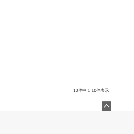
10
件中
1
-
10
件表示
ペー
ジト
ップ
へ