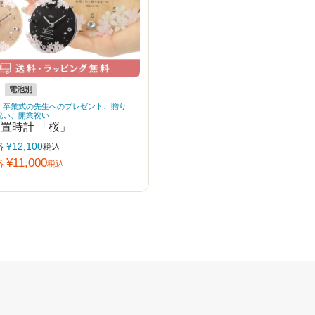
電池別
・卒業式の先生へのプレゼント、贈り
祝い、開業祝い
 置時計 「桜」
格
¥
12,100
税込
¥
11,000
格
税込