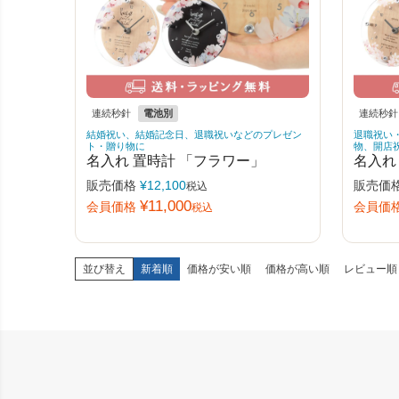
連続秒針
電池別
連続秒針
結婚祝い、結婚記念日、退職祝いなどのプレゼン
退職祝い
ト・贈り物に
物、開店
名入れ 置時計 「フラワー」
名入れ
販売価格
¥
12,100
販売価
税込
¥
11,000
会員価格
会員価
税込
並び替え
新着順
価格が安い順
価格が高い順
レビュー順