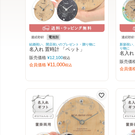
連続秒針
電池別
連続秒針
結婚祝い、開店祝いのプレゼント・贈り物に
新築祝い
名入れ 置時計 「ペット」
り物に
名入れ
販売価格
¥
12,100
税込
販売価
¥
11,000
会員価格
税込
会員価