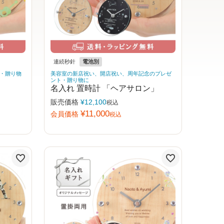
連続秒針
電池別
・贈り物
美容室の新店祝い、開店祝い、周年記念のプレゼ
ント・贈り物に
名入れ 置時計 「ヘアサロン」
販売価格
¥
12,100
税込
¥
11,000
会員価格
税込