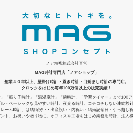
ノア精密株式会社直営
MAG時計専門店「ノアショップ」
創業４０年以上、壁掛け時計・置き時計・目覚まし時計の専門店。
クロックをはじめ毎年100万個以上の販売実績！
」「振り子時計」「温湿度計」「腕時計」「学習タイマー」まで100
プル・ベーシックな見やすい時計、夜光る時計、コチコチしない連続秒
フレーム時計」は結婚祝い・出産祝い・内祝い・結婚記念日・引っ越し
ゼント、お祝いや贈り物に。オフィスや工場をはじめ業務用時計、法人