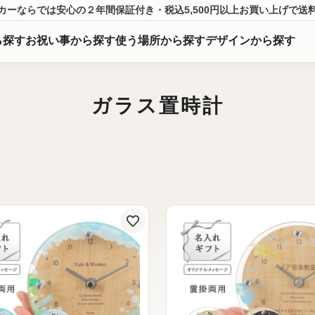
カーならでは
安心の２年間保証付き・税込5,500円以上
お買い上げ
で送
ら
探
す
お祝い事から探す
使う場所から探す
デザインから探す
ガラス置時計