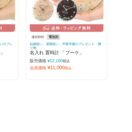
連続秒針
電池別
いのプレ
結婚祝い、退職祝い、卒業卒園のプレゼント・贈
り物
ル」
名入れ 置時計 「ブーケ」
販売価格
¥
12,100
税込
¥
11,000
会員価格
税込