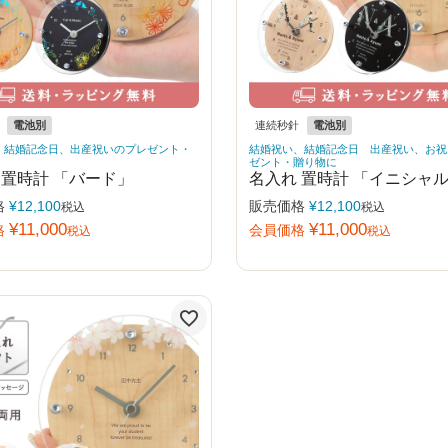
電池別
連続秒針
電池別
、結婚記念日、出産祝いのプレゼント・
結婚祝い、結婚記念日 出産祝い、お祝
ゼント・贈り物に
 置時計 「バード」
名入れ 置時計 「イニシャ
格
¥
12,100
販売価格
¥
12,100
税込
税込
¥
11,000
¥
11,000
格
会員価格
税込
税込