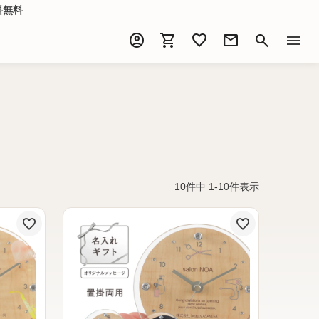
料無料
account_circle
shopping_cart
favorite
mail
search
menu
10
件中
1
-
10
件表示