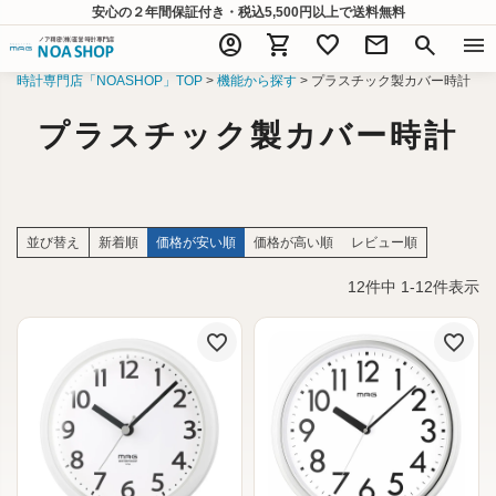
安心の２年間保証付き・税込5,500円以上
で送料無料
account_circle
shopping_cart
favorite
mail
search
menu
時計専門店「NOASHOP」TOP
機能から探す
プラスチック製カバー時計
プラスチック製カバー時計
並び替え
新着順
価格が安い順
価格が高い順
レビュー順
12
件中
1
-
12
件表示