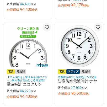
¥
4,400
販売価格
税込
¥
2,178
会員価格
税込
¥
4,400
会員価格
税込
電波
電池別
電波
ステップ
電池別
【法人様向け】電池寿命5年のグリ
防塵防水(IP67)電波時計の決定版
ーン購入適合商品となる電波時計
防塵防水電波時計 ナヤ
電波時計 エコグリン
¥
7,920
販売価格
税込
¥
6,270
販売価格
税込
¥
5,500
会員価格
税込
¥
4,400
会員価格
税込