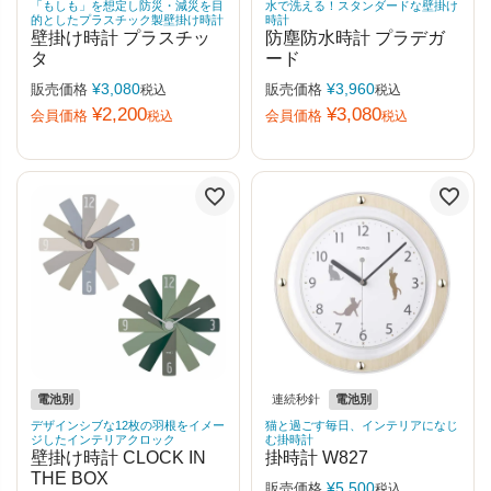
「もしも」を想定し防災・減災を目
水で洗える！スタンダードな壁掛け
的としたプラスチック製壁掛け時計
時計
壁掛け時計 プラスチッ
防塵防水時計 プラデガ
タ
ード
¥
3,080
¥
3,960
販売価格
販売価格
税込
税込
¥
2,200
¥
3,080
会員価格
会員価格
税込
税込
電池別
連続秒針
電池別
デザインシブな12枚の羽根をイメー
猫と過ごす毎日、インテリアになじ
ジしたインテリアクロック
む掛時計
壁掛け時計 CLOCK IN
掛時計 W827
THE BOX
¥
5,500
販売価格
税込