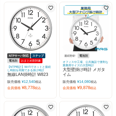
NTPサーバ対応
ステップ
連続秒針
電池別
電池別
おまとめ割対象
オフィスや工場、公共施設で便利な
業務用サイズの大型時計
【NTP時計】Wi-Fiでネットと接続
大型壁掛け時計 メガタ
し時刻を同期できる掛け時計
無線LAN掛時計 W823
イム
¥
12,540
¥
14,080
販売価格
販売価格
税込
税込
¥
8,778
¥
9,878
会員価格
会員価格
税込
税込