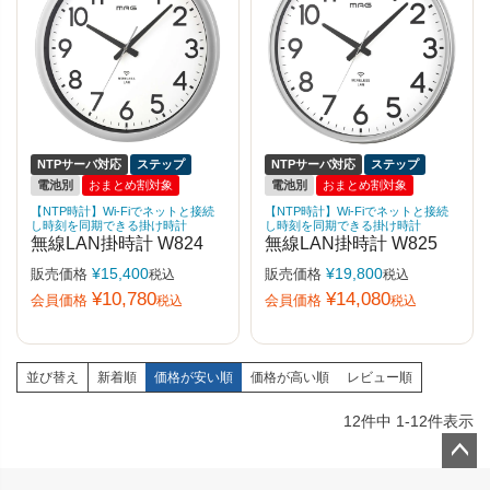
NTPサーバ対応
ステップ
NTPサーバ対応
ステップ
電池別
おまとめ割対象
電池別
おまとめ割対象
【NTP時計】Wi-Fiでネットと接続
【NTP時計】Wi-Fiでネットと接続
し時刻を同期できる掛け時計
し時刻を同期できる掛け時計
無線LAN掛時計 W824
無線LAN掛時計 W825
¥
15,400
¥
19,800
販売価格
販売価格
税込
税込
¥
10,780
¥
14,080
会員価格
会員価格
税込
税込
並び替え
新着順
価格が安い順
価格が高い順
レビュー順
12
件中
1
-
12
件表示
ペー