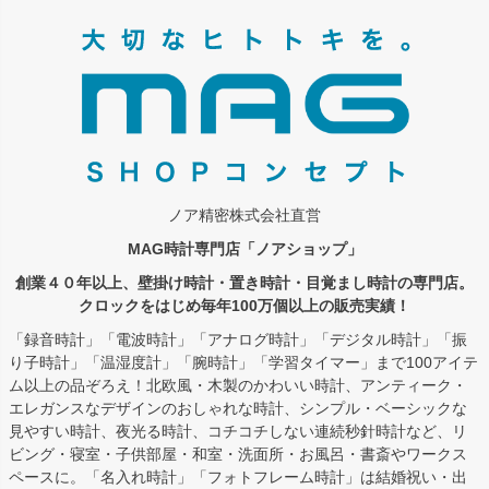
ジト
ップ
へ
ノア精密株式会社直営
MAG時計専門店「ノアショップ」
創業４０年以上、壁掛け時計・置き時計・目覚まし時計の専門店。
クロックをはじめ毎年100万個以上の販売実績！
「録音時計」「電波時計」「アナログ時計」「デジタル時計」「振
り子時計」「温湿度計」「腕時計」「学習タイマー」まで100アイテ
ム以上の品ぞろえ！北欧風・木製のかわいい時計、アンティーク・
エレガンスなデザインのおしゃれな時計、シンプル・ベーシックな
見やすい時計、夜光る時計、コチコチしない連続秒針時計など、リ
ビング・寝室・子供部屋・和室・洗面所・お風呂・書斎やワークス
ペースに。「名入れ時計」「フォトフレーム時計」は結婚祝い・出