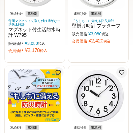
連続秒針
電池別
連続秒針
電池別
背面マグネットで取り付け簡単な生
「もしも」に備える防災時計
活防水時計
壁掛け時計 プラターフ
マグネット付生活防水時
¥
3,080
販売価格
税込
計 W795
¥
2,420
会員価格
税込
¥
3,080
販売価格
税込
¥
2,178
会員価格
税込
連続秒針
電池別
連続秒針
電池別