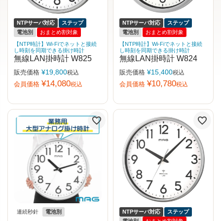
NTPサーバ対応
ステップ
NTPサーバ対応
ステップ
電池別
おまとめ割対象
電池別
おまとめ割対象
【NTP時計】Wi-Fiでネットと接続
【NTP時計】Wi-Fiでネットと接続
し時刻を同期できる掛け時計
し時刻を同期できる掛け時計
無線LAN掛時計 W825
無線LAN掛時計 W824
¥
19,800
¥
15,400
販売価格
販売価格
税込
税込
¥
14,080
¥
10,780
会員価格
会員価格
税込
税込
連続秒針
電池別
NTPサーバ対応
ステップ
電池別
おまとめ割対象