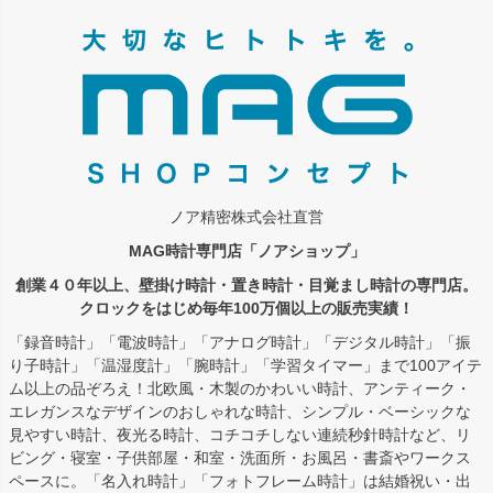
ジト
ップ
へ
ノア精密株式会社直営
MAG時計専門店「ノアショップ」
創業４０年以上、壁掛け時計・置き時計・目覚まし時計の専門店。
クロックをはじめ毎年100万個以上の販売実績！
「録音時計」「電波時計」「アナログ時計」「デジタル時計」「振
り子時計」「温湿度計」「腕時計」「学習タイマー」まで100アイテ
ム以上の品ぞろえ！北欧風・木製のかわいい時計、アンティーク・
エレガンスなデザインのおしゃれな時計、シンプル・ベーシックな
見やすい時計、夜光る時計、コチコチしない連続秒針時計など、リ
ビング・寝室・子供部屋・和室・洗面所・お風呂・書斎やワークス
ペースに。「名入れ時計」「フォトフレーム時計」は結婚祝い・出