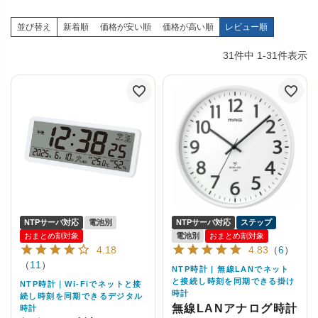
並び替え
新着順
価格が安い順
価格が高い順
レビュー順
31
件中
1
-
31
件表示
NTPサーバ対応
電池別
NTPサーバ対応
ステップ
おまとめ割対象
電池別
おまとめ割対象
4.18
4.83
（
6
）
（
11
）
NTP時計 | 無線LANでネット
と接続し時刻を同期できる掛け
NTP時計｜Wi-Fiでネットと接
時計
続し時刻を同期できるデジタル
無線LANアナログ時計
時計