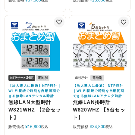
¥
37,800
¥
23,800
販売価格
販売価格
税込
税込
NTPサーバ対応
電池別
連続秒針
電池別
【法人導入に最適】NTP時計｜
【法人導入に最適】 NTP時計
Wi-Fi接続で時刻を自動同期で
｜Wi-Fi接続で時刻を自動同期
きる無線LANデジタル時計
できる無線LANアナログ時計
無線LAN大型時計
無線LAN掛時計
W821WHZ 【2台セッ
W820WHZ 【5台セッ
ト】
ト】
¥
16,800
¥
34,800
販売価格
販売価格
税込
税込