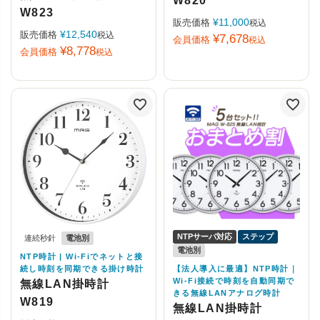
W820
W823
¥
11,000
販売価格
税込
¥
12,540
販売価格
税込
¥
7,678
会員価格
税込
¥
8,778
会員価格
税込
NTPサーバ対応
ステップ
連続秒針
電池別
電池別
NTP時計 | Wi-Fiでネットと接
【法人導入に最適】NTP時計｜
続し時刻を同期できる掛け時計
Wi-Fi接続で時刻を自動同期で
無線LAN掛時計
きる無線LANアナログ時計
W819
無線LAN掛時計