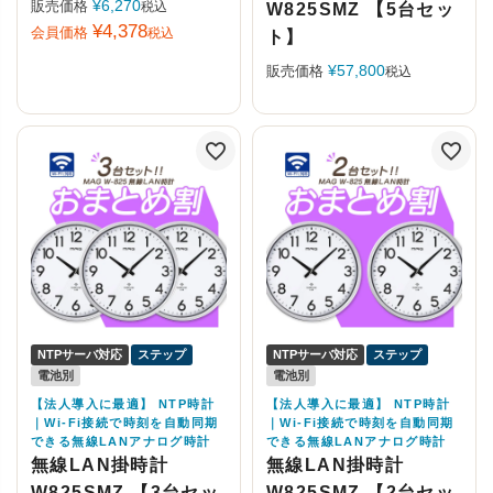
¥
6,270
販売価格
税込
W825SMZ 【5台セッ
¥
4,378
会員価格
税込
ト】
¥
57,800
販売価格
税込
NTPサーバ対応
ステップ
NTPサーバ対応
ステップ
電池別
電池別
【法人導入に最適】 NTP時計
【法人導入に最適】 NTP時計
｜Wi-Fi接続で時刻を自動同期
｜Wi-Fi接続で時刻を自動同期
できる無線LANアナログ時計
できる無線LANアナログ時計
無線LAN掛時計
無線LAN掛時計
W825SMZ 【3台セッ
W825SMZ 【2台セッ