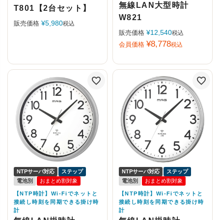
無線LAN大型時計
T801【2台セット】
W821
¥
5,980
販売価格
税込
¥
12,540
販売価格
税込
¥
8,778
会員価格
税込
NTPサーバ対応
ステップ
NTPサーバ対応
ステップ
電池別
おまとめ割対象
電池別
おまとめ割対象
【NTP時計】Wi-Fiでネットと
【NTP時計】Wi-Fiでネットと
接続し時刻を同期できる掛け時
接続し時刻を同期できる掛け時
計
計