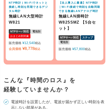
NTP時計 | Wi-Fiでネットと
【法人導入に最適】NTP時計
接続し時刻を同期できるデジ
｜Wi-Fi接続で時刻を自動同期
タル時計
できる無線LANアナログ時計
無線LAN大型時計
無線LAN掛時計
W821
W825SMZ 【5台セ
ット】
NTPサーバ対応
電池別
おまとめ割対象
NTPサーバ対応
ステップ
電池別
¥
12,540
販売価格
税込
¥
8,778
会員価格
¥
57,800
税込
販売価格
税込
こんな『時間のロス』を
経験していませんか？
電波時計を設置したが、電波が届かず正しい時刻を表
示しない部屋がある。