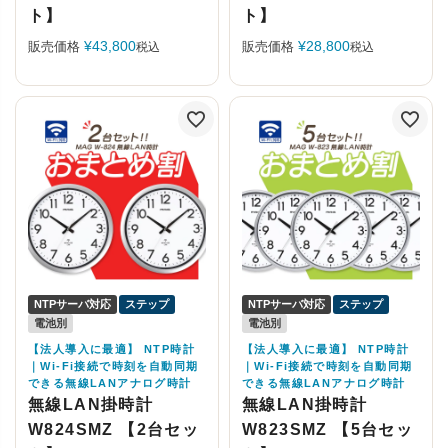
ト】
ト】
¥
43,800
¥
28,800
販売価格
販売価格
税込
税込
NTPサーバ対応
ステップ
NTPサーバ対応
ステップ
電池別
電池別
【法人導入に最適】 NTP時計
【法人導入に最適】 NTP時計
｜Wi-Fi接続で時刻を自動同期
｜Wi-Fi接続で時刻を自動同期
できる無線LANアナログ時計
できる無線LANアナログ時計
無線LAN掛時計
無線LAN掛時計
W824SMZ 【2台セッ
W823SMZ 【5台セッ