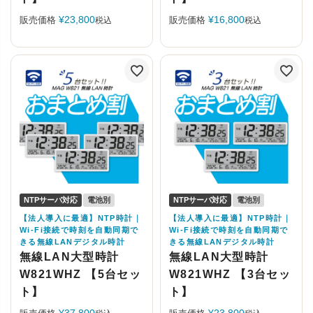
¥
23,800
¥
16,800
販売価格
販売価格
税込
税込
NTPサーバ対応
電池別
NTPサーバ対応
電池別
【法人導入に最適】NTP時計｜
【法人導入に最適】NTP時計｜
Wi-Fi接続で時刻を自動同期で
Wi-Fi接続で時刻を自動同期で
きる無線LANデジタル時計
きる無線LANデジタル時計
無線LAN大型時計
無線LAN大型時計
W821WHZ 【5台セッ
W821WHZ 【3台セッ
ト】
ト】