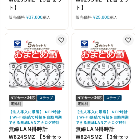
ト】
ト】
¥
37,800
¥
25,800
販売価格
販売価格
税込
税込
NTPサーバ対応
ステップ
NTPサーバ対応
ステップ
電池別
電池別
【法人導入に最適】 NTP時計
【法人導入に最適】 NTP時計
｜Wi-Fi接続で時刻を自動同期
｜Wi-Fi接続で時刻を自動同期
できる無線LANアナログ時計
できる無線LANアナログ時計
無線LAN掛時計
無線LAN掛時計
W824SMZ 【5台セッ
W824SMZ 【3台セッ