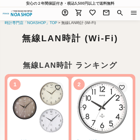
安心の２年間保証付き・税込5,500円以上
で送料無料
account_circle
shopping_cart
favorite
mail
search
menu
時計専門店「NOASHOP」TOP
無線LAN時計 (Wi-Fi)
無線LAN時計 (Wi-Fi)
無線LAN時計 ランキング