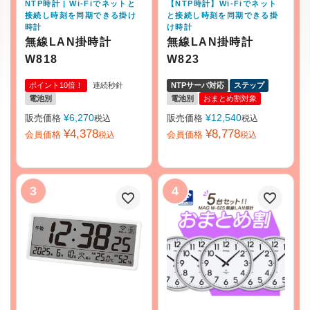
NTP時計 | Wi-Fiでネットと
【NTP時計】Wi-Fiでネット
接続し時刻を同期できる掛け
と接続し時刻を同期できる掛
時計
け時計
無線LAN掛時計
無線LAN掛時計
W818
W823
ポイント10倍！
連続秒針
NTPサーバ対応
ステップ
電池別
電池別
おまとめ割対象
¥
6,270
¥
12,540
販売価格
販売価格
税込
税込
¥
4,378
¥
8,778
会員価格
会員価格
税込
税込