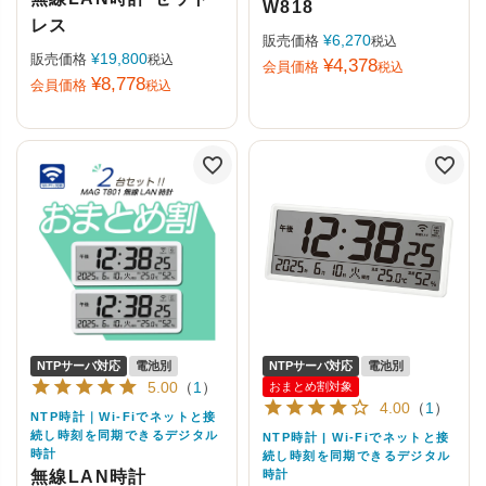
W818
レス
¥
6,270
販売価格
税込
¥
19,800
販売価格
税込
¥
4,378
会員価格
税込
¥
8,778
会員価格
税込
NTPサーバ対応
電池別
NTPサーバ対応
電池別
5.00
（
1
）
おまとめ割対象
4.00
（
1
）
NTP時計｜Wi-Fiでネットと接
続し時刻を同期できるデジタル
NTP時計 | Wi-Fiでネットと接
時計
続し時刻を同期できるデジタル
無線LAN時計
時計