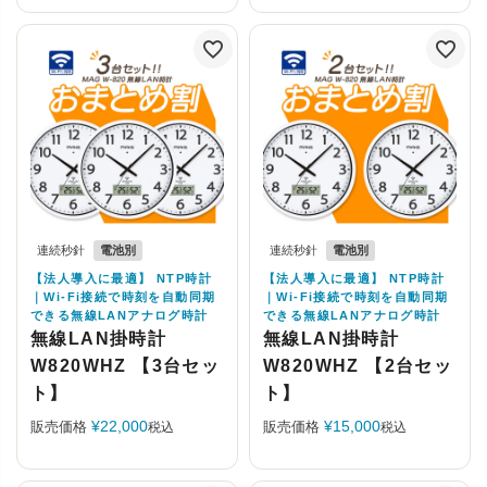
連続秒針
電池別
連続秒針
電池別
【法人導入に最適】 NTP時計
【法人導入に最適】 NTP時計
｜Wi-Fi接続で時刻を自動同期
｜Wi-Fi接続で時刻を自動同期
できる無線LANアナログ時計
できる無線LANアナログ時計
無線LAN掛時計
無線LAN掛時計
W820WHZ 【3台セッ
W820WHZ 【2台セッ
ト】
ト】
¥
22,000
¥
15,000
販売価格
販売価格
税込
税込