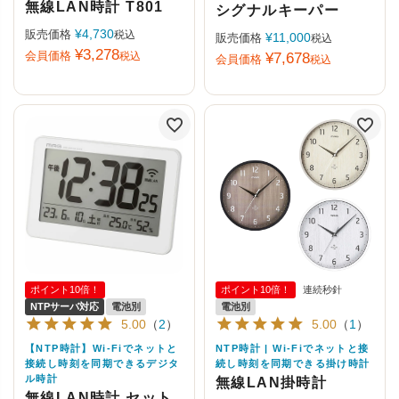
無線LAN時計 T801
シグナルキーパー
¥
4,730
販売価格
税込
¥
11,000
販売価格
税込
¥
3,278
会員価格
税込
¥
7,678
会員価格
税込
ポイント10倍！
ポイント10倍！
連続秒針
NTPサーバ対応
電池別
電池別
5.00
（
2
）
5.00
（
1
）
【NTP時計】Wi-Fiでネットと
NTP時計 | Wi-Fiでネットと接
接続し時刻を同期できるデジタ
続し時刻を同期できる掛け時計
ル時計
無線LAN掛時計
無線LAN時計 セット