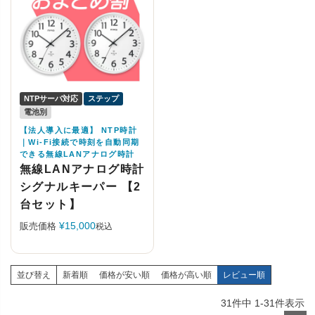
NTPサーバ対応
ステップ
電池別
【法人導入に最適】 NTP時計
｜Wi-Fi接続で時刻を自動同期
できる無線LANアナログ時計
無線LANアナログ時計
シグナルキーパー 【2
台セット】
¥
15,000
販売価格
税込
並び替え
新着順
価格が安い順
価格が高い順
レビュー順
31
件中
1
-
31
件表示