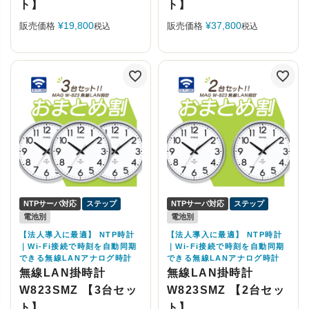
ト】
ト】
¥
19,800
¥
37,800
販売価格
販売価格
税込
税込
NTPサーバ対応
ステップ
NTPサーバ対応
ステップ
電池別
電池別
【法人導入に最適】 NTP時計
【法人導入に最適】 NTP時計
｜Wi-Fi接続で時刻を自動同期
｜Wi-Fi接続で時刻を自動同期
できる無線LANアナログ時計
できる無線LANアナログ時計
無線LAN掛時計
無線LAN掛時計
W823SMZ 【3台セッ
W823SMZ 【2台セッ
ト】
ト】