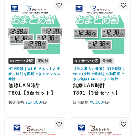
NTPサーバ対応
電池別
NTPサーバ対応
電池別
NTP時計｜Wi-Fiでネットと接
【法人導入に最適】NTP時計｜
続し時刻を同期できるデジタル
Wi-Fi接続で時刻を自動同期で
時計
きる無線LANデジタル時計
無線LAN時計
無線LAN時計
T801【5台セット】
T801【3台セット】
¥
14,080
¥
8,980
販売価格
販売価格
税込
税込