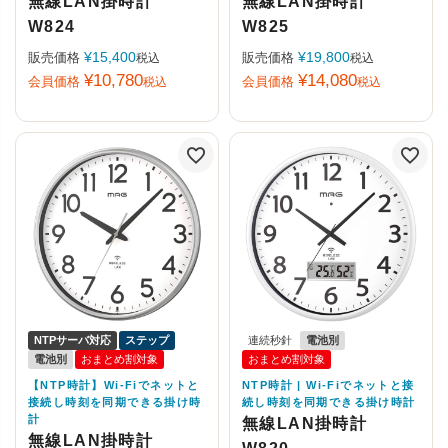
無線LAN掛時計
無線LAN掛時計
W824
W825
¥
15,400
¥
19,800
販売価格
販売価格
税込
税込
¥
10,780
¥
14,080
会員価格
会員価格
税込
税込
NTPサーバ対応
ステップ
連続秒針
電池別
電池別
おまとめ割対象
おまとめ割対象
【NTP時計】Wi-Fiでネットと
NTP時計 | Wi-Fiでネットと接
接続し時刻を同期できる掛け時
続し時刻を同期できる掛け時計
計
無線LAN掛時計
無線LAN掛時計